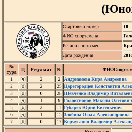
(Юнош
Стартовый номер
10
ФИО спортсмена
Гал
Регион спортсмена
Кра
Дата рождения
201
№
Ц
Результат
№
ФИОСпортсм
тура
1
[ч]
2
2
Андрианова Кира Андреевна
2
[б]
2
25
Царегородцев Константин Але
3
[б]
0
28
Шевченко Владимир Витальев
4
[ч]
1
9
Галактионов Максим Олегович
5
[б]
2
11
Губарев Юрий Евгеньевич
6
[ч]
1
15
Злобина Ольга Александровна
7
[б]
0
17
Корчуганов Владимир Алексан
Всего очков: