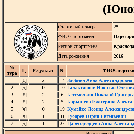
(Юнош
Стартовый номер
25
ФИО спортсмена
Царегоро
Регион спортсмена
Краснод
Дата рождения
2016
№
Ц
Результат
№
ФИОСпортсм
тура
1
[б]
2
14
Злобина Анна Александровна
2
[ч]
0
10
Галактионов Николай Олегов
3
[б]
2
6
Бессмолкин Николай Григорь
4
[б]
2
5
Барышева Екатерина Алекса
5
[ч]
0
19
Кумейко Леонид Александров
6
[ч]
1
11
Губарев Юрий Евгеньевич
7
[ч]
1
27
Царегородцева Анна Алексан
Всего очков: