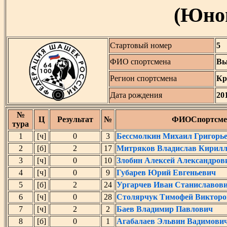
(Юнош
Стартовый номер
5
ФИО спортсмена
Вы
Регион спортсмена
Кр
Дата рождения
20
№
Ц
Результат
№
ФИОСпортсме
тура
1
[ч]
0
3
Бессмолкин Михаил Григорь
2
[б]
2
17
Митряков Владислав Кирил
3
[ч]
0
10
Злобин Алексей Александров
4
[ч]
0
9
Губарев Юрий Евгеньевич
5
[б]
2
24
Ургарчев Иван Станиславов
6
[ч]
0
28
Столярчук Тимофей Викторо
7
[ч]
2
2
Баев Владимир Павлович
8
[б]
0
1
Агабалаев Эльвин Вадимови