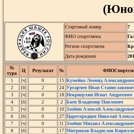
(Юнош
Стартовый номер
7
ФИО спортсмена
Га
Регион спортсмена
Кр
Дата рождения
20
№
Ц
Результат
№
ФИОСпортсм
тура
1
[ч]
0
15
Кумейко Леонид Александров
2
[б]
2
24
Ургарчев Иван Станиславови
3
[ч]
0
18
Некрицухин Игнат Андреевич
4
[б]
2
2
Баев Владимир Павлович
5
[ч]
0
10
Злобин Алексей Александрови
6
[б]
0
27
Царегородцев Николай Алекс
7
[ч]
0
11
Злобин Михаил Александрови
8
[б]
2
17
Митряков Владислав Кирилл