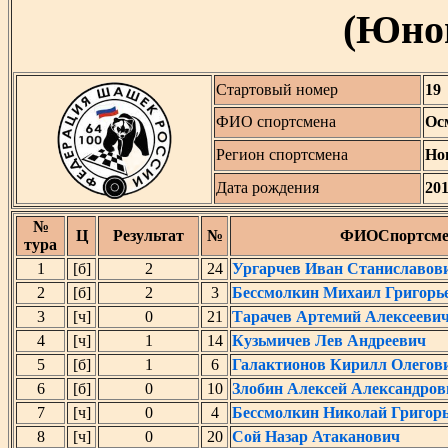
(Юнош
Стартовый номер
19
ФИО спортсмена
Ос
Регион спортсмена
Но
Дата рождения
20
№
Ц
Результат
№
ФИОСпортсме
тура
1
[б]
2
24
Ургарчев Иван Станиславов
2
[б]
2
3
Бессмолкин Михаил Григорь
3
[ч]
0
21
Тарачeв Артемий Алексееви
4
[ч]
1
14
Кузьмичев Лев Андреевич
5
[б]
1
6
Галактионов Кирилл Олегов
6
[б]
0
10
Злобин Алексей Александров
7
[ч]
0
4
Бессмолкин Николай Григор
8
[ч]
0
20
Сой Назар Атаканович