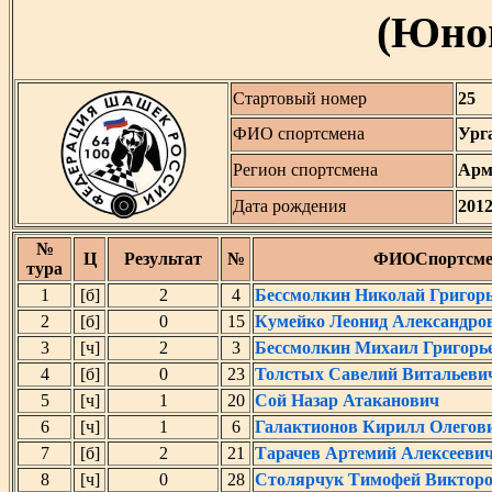
(Юнош
Стартовый номер
25
ФИО спортсмена
Ург
Регион спортсмена
Арм
Дата рождения
201
№
Ц
Результат
№
ФИОСпортсме
тура
1
[б]
2
4
Бессмолкин Николай Григор
2
[б]
0
15
Кумейко Леонид Александро
3
[ч]
2
3
Бессмолкин Михаил Григорь
4
[б]
0
23
Толстых Савелий Витальеви
5
[ч]
1
20
Сой Назар Атаканович
6
[ч]
1
6
Галактионов Кирилл Олегов
7
[б]
2
21
Тарачeв Артемий Алексееви
8
[ч]
0
28
Столярчук Тимофей Виктор