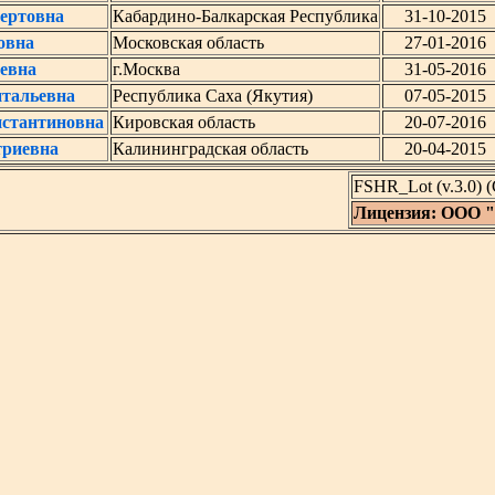
ертовна
Кабардино-Балкарская Республика
31-10-2015
овна
Московская область
27-01-2016
евна
г.Москва
31-05-2016
итальевна
Республика Саха (Якутия)
07-05-2015
нстантиновна
Кировская область
20-07-2016
триевна
Калининградская область
20-04-2015
FSHR_Lot (v.3.0)
Лицензия: ООО 