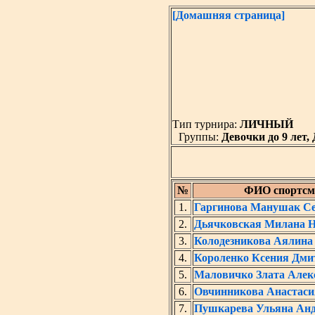
[Домашняя страница]
Тип турнира:
ЛИЧНЫЙ
Группы:
Девочки до 9 лет,
№
ФИО спортсм
1.
Гаргинова Манушак С
2.
Дьячковская Милана Н
3.
Колодезникова Аялина
4.
Короленко Ксения Дми
5.
Маловичко Злата Алек
6.
Овчинникова Анастаси
7.
Пушкарева Ульяна Анд