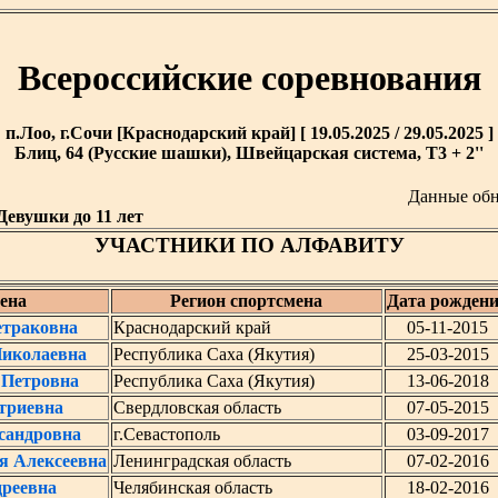
Всероссийские соревнования
п.Лоо, г.Сочи [Краснодарский край] [ 19.05.2025 / 29.05.2025 ]
Блиц, 64 (Русские шашки), Швейцарская система, T3 + 2''
Данные об
 Девушки до 11 лет
УЧАСТНИКИ ПО АЛФАВИТУ
ена
Регион спортсмена
Дата рожден
етраковна
Краснодарский край
05-11-2015
иколаевна
Республика Саха (Якутия)
25-03-2015
 Петровна
Республика Саха (Якутия)
13-06-2018
триевна
Свердловская область
07-05-2015
сандровна
г.Севастополь
03-09-2017
я Алексеевна
Ленинградская область
07-02-2016
реевна
Челябинская область
18-02-2016