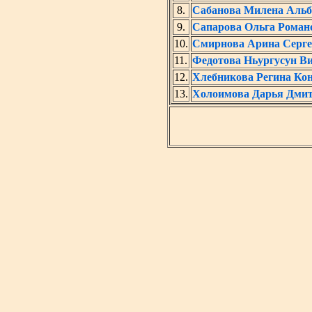
8.
Сабанова Милена Альб
9.
Сапарова Ольга Роман
10.
Смирнова Арина Серге
11.
Федотова Ньургусун В
12.
Хлебникова Регина Ко
13.
Холоимова Дарья Дми