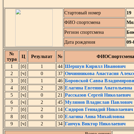
Стартовый номер
19
ФИО спортсмена
Мо
Регион спортсмена
Бок
Дата рождения
09-
№
Ц
Результат
№
ФИОСпортсмен
тура
1
[б]
1
44
Шершун Кирилл Иванович
2
[ч]
0
37
Овчинникова Анастасия Алекс
3
[б]
1
46
Боровской Савва Владимиров
4
[б]
2
28
Елагина Евгения Анатольевна
5
[ч]
0
21
Рассказов Сергей Николаевич
6
[ч]
2
45
Мулянов Владислав Павлович
7
[б]
2
14
Сидоров Геннадий Николаевич
8
[б]
0
10
Елагина Анна Михайловна
9
[ч]
2
34
Ганчук Виктор Николаевич
Всего очков: