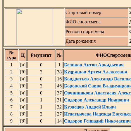
Стартовый номер
ФИО спортсмена
Регион спортсмена
Дата рождения
№
Ц
Результат
№
ФИОСпортсмен
тура
1
[ч]
0
1
Беликов Антон Аркадьевич
2
[б]
2
38
Кудряшов Артем Алексеевич
3
[ч]
0
16
Кондратьев Александр Василь
4
[б]
2
46
Боровской Савва Владимиров
5
[ч]
0
37
Овчинникова Анастасия Алекс
6
[ч]
1
31
Сидоров Александр Иванович
7
[ч]
1
32
Кузнецов Андрей Ильич
8
[б]
2
27
Игнатьичева Надежда Евгенье
9
[б]
0
14
Сидоров Геннадий Николаевич
Всего очков: