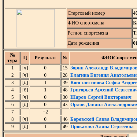
Стартовый номер
4
ФИО спортсмена
К
Регион спортсмена
Т
Дата рождения
0
№
Ц
Результат
№
ФИОСпортсмен
тура
1
[ч]
0
15
Зорин Александр Владимиро
2
[ч]
0
28
Елагина Евгения Анатольевн
3
[б]
1
39
Константинова Софья Андре
4
[б]
1
48
Григорьев Арсений Сергееви
5
[ч]
0
30
Шаров Сергей Викторович
6
[б]
0
43
Орлов Даниил Александрови
7
+2
8
[ч]
0
46
Боровской Савва Владимиро
9
[б]
1
49
Проказова Алина Сергеевна
Всего очков: