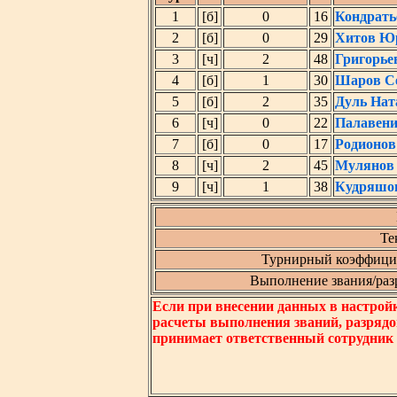
1
[б]
0
16
Кондрать
2
[б]
0
29
Хитов Ю
3
[ч]
2
48
Григорье
4
[б]
1
30
Шаров Се
5
[б]
2
35
Дуль Нат
6
[ч]
0
22
Палавени
7
[б]
0
17
Родионов
8
[ч]
2
45
Мулянов 
9
[ч]
1
38
Кудряшов
Те
Турнирный коэффицие
Выполнение звания/разря
Если при внесении данных в настрой
расчеты выполнения званий, разрядо
принимает ответственный сотрудник