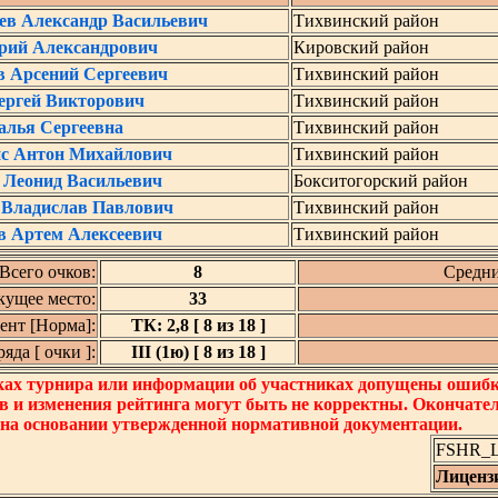
ев Александр Васильевич
Тихвинский район
рий Александрович
Кировский район
в Арсений Сергеевич
Тихвинский район
ргей Викторович
Тихвинский район
алья Сергеевна
Тихвинский район
с Антон Михайлович
Тихвинский район
 Леонид Васильевич
Бокситогорский район
Владислав Павлович
Тихвинский район
 Артем Алексеевич
Тихвинский район
Всего очков:
8
Средни
кущее место:
33
нт [Норма]:
ТК: 2,8 [ 8 из 18 ]
да [ очки ]:
III (1ю) [ 8 из 18 ]
ках турнира или информации об участниках допущены ошибки
в и изменения рейтинга могут быть не корректны. Окончате
 на основании утвержденной нормативной документации.
FSHR_Lo
Лиценз