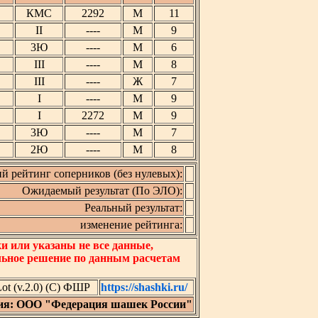
КМС
2292
М
11
II
----
М
9
3Ю
----
М
6
III
----
М
8
III
----
Ж
7
I
----
М
9
I
2272
М
9
3Ю
----
М
7
2Ю
----
М
8
й рейтинг соперников (без нулевых):
Ожидаемый результат (По ЭЛО):
Реальный результат:
изменение рейтинга:
 или указаны не все данные,
льное решение по данным расчетам
t (v.2.0) (C) ФШР
https://shashki.ru/
ия: ООО "Федерация шашек России"