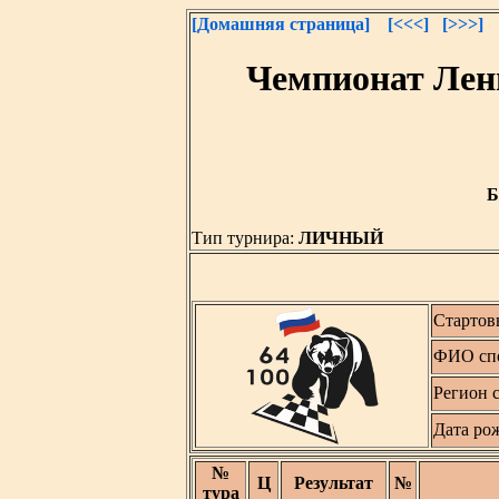
[Домашняя страница]
[<<<]
[>>>]
Чемпионат Лен
Б
Тип турнира:
ЛИЧНЫЙ
Стартов
ФИО сп
Регион 
Дата ро
№
Ц
Результат
№
тура