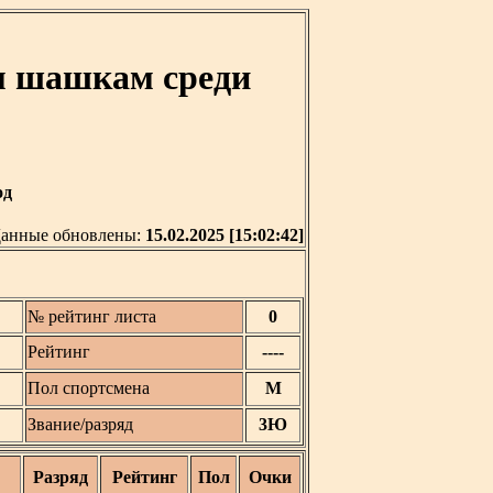
м шашкам среди
од
анные обновлены:
15.02.2025 [15:02:42]
№ рейтинг листа
0
Рейтинг
----
Пол спортсмена
М
Звание/разряд
3Ю
Разряд
Рейтинг
Пол
Очки