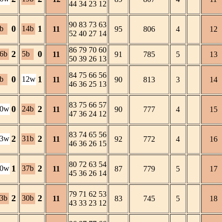
44 34 23 12
90 83 73 63
0
1
b
14b
11
95
806
4
12
52 40 27 14
86 79 70 60
2
0
6b
5b
11
91
785
5
13
50 39 26 13
84 75 66 56
0
1
b
12w
11
90
813
3
14
46 36 25 13
83 75 66 57
0
2
10w
24b
11
90
777
4
15
47 36 24 12
83 74 65 56
2
2
33w
31b
11
92
772
4
16
46 36 26 15
80 72 63 54
1
2
30w
37b
11
87
779
5
17
45 36 26 14
79 71 62 53
2
2
3b
30b
11
83
745
5
18
43 33 23 12