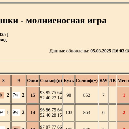
ашки - молниеносная игра
25 ]
ход
Данные обновлены:
05.03.2025 [16:03:1
8
9
Очки
Солкоф(n)
Бухг.
Солкоф(+)
KW
ЛВ
Мест
93 85 75 64
2
2
b
7w
15
98
852
7
1
52 40 27 14
96 86 75 64
1
2
7w
9w
14
103
863
6
2
52 40 28 15
97 87 77 66