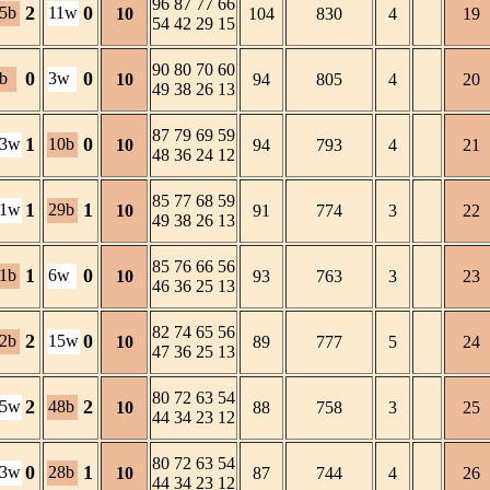
96 87 77 66
2
0
5b
11w
10
104
830
4
19
54 42 29 15
90 80 70 60
0
0
b
3w
10
94
805
4
20
49 38 26 13
87 79 69 59
1
0
23w
10b
10
94
793
4
21
48 36 24 12
85 77 68 59
1
1
31w
29b
10
91
774
3
22
49 38 26 13
85 76 66 56
1
0
1b
6w
10
93
763
3
23
46 36 25 13
82 74 65 56
2
0
2b
15w
10
89
777
5
24
47 36 25 13
80 72 63 54
2
2
45w
48b
10
88
758
3
25
44 34 23 12
80 72 63 54
0
1
13w
28b
10
87
744
4
26
44 34 23 12