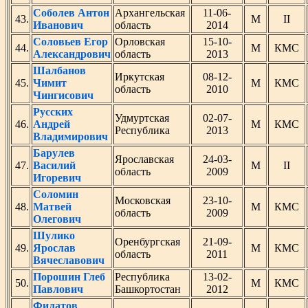
Соболев Антон
Архангельская
11-06-
43.
М
II
Иванович
область
2014
Соловьев Егор
Орловская
15-10-
44.
М
КМС
Александрович
область
2013
Шалбанов
Иркутская
08-12-
45.
Чимит
М
КМС
область
2010
Чингисович
Русских
Удмуртская
02-07-
46.
Андрей
М
КМС
Республика
2013
Владимирович
Барулев
Ярославская
24-03-
47.
Василий
М
II
область
2009
Игоревич
Соломин
Московская
23-10-
48.
Матвей
М
КМС
область
2009
Олегович
Шулико
Оренбургская
21-09-
49.
Ярослав
М
КМС
область
2011
Вячеславович
Порошин Глеб
Республика
13-02-
50.
М
КМС
Павлович
Башкортостан
2012
Филатов