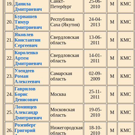
Санкт-
25-06-
19.
Данила
М
КМС
Петербург
2010
Дмитриевич
Бурнашев
Республика
24-04-
20.
Тимур
М
КМС
Саха (Якутия)
2013
Дмитриевич
Яковлев
Свердловская
13-06-
21.
Константин
М
КМС
область
2011
Сергеевич
Короленко
Свердловская
14-01-
22.
Артем
М
КМС
область
2011
Дмитриевич
Улендеев
Самарская
02-09-
23.
Роман
М
КМС
область
2009
Алексеевич
Гаврилов
25-11-
24.
Борис
Москва
М
КМС
2011
Денисович
Ломинцев
Московская
19-05-
25.
Александр
М
КМС
область
2010
Дмитриевич
Розенберг
Нижегородская
18-10-
26.
Григорий
М
КМС
область
2010