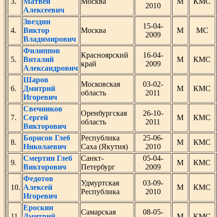
3.
Матвей
Москва
М
КМС
2010
Алексеевич
Звездин
15-04-
4.
Виктор
Москва
М
МС
2009
Владимирович
Филиппов
Красноярский
16-04-
5.
Виталий
М
КМС
край
2009
Александрович
Шаров
Московская
03-02-
6.
Дмитрий
М
КМС
область
2011
Игоревич
Свечников
Оренбургская
26-10-
7.
Сергей
М
КМС
область
2011
Викторович
Борисов Глеб
Республика
25-06-
8.
М
КМС
Николаевич
Саха (Якутия)
2010
Смертин Глеб
Санкт-
05-04-
9.
М
КМС
Викторович
Петербург
2009
Федотов
Удмуртская
03-09-
10.
Алексей
М
КМС
Республика
2010
Игоревич
Ероскин
Самарская
08-05-
11.
Дмитрий
М
КМС