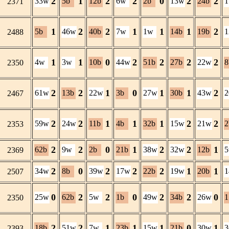
2
1
2
2
0
2
2
33w
5b
12b
6w
2b
13w
24b
2371
1
2
2
1
1
1
2
5b
46w
40b
7w
1w
14b
19b
2488
1
1
0
2
2
2
2
4w
3w
10b
44w
51b
27b
22w
8
2350
2
2
1
0
1
1
2
61w
13b
22w
3b
27w
30b
43w
2467
2
2
1
1
1
2
2
59w
24w
11b
4b
32b
15w
21w
2
2353
2
2
0
1
2
2
1
62b
9w
2b
21b
38w
32w
12b
2369
2
0
2
2
2
1
1
34w
8b
39w
17w
22b
19w
20b
2507
0
2
2
0
2
2
0
25w
62b
5w
1b
49w
34b
26w
1
2350
2
2
1
1
1
0
1
18b
51w
7w
23b
15w
21b
30w
2393