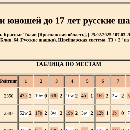
и юношей до 17 лет русские ш
п. Красные Ткачи [Ярославская область], [ 25.02.2025 / 07.03.20
Блиц, 64 (Русские шашки), Швейцарская система, T3 + 2'' на 
ТАБЛИЦА ПО МЕСТАМ
Рейтинг
1
2
3
4
5
6
7
2
0
2
2
1
2
2
43b
19w
63b
10w
4b
16b
2w
3
2350
2
2
2
2
2
1
0
52w
17b
8w
19b
3w
12b
1b
2387