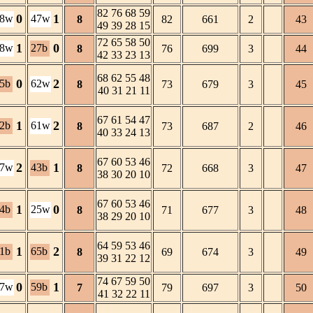
82 76 68 59
0
1
18w
47w
8
82
661
2
43
49 39 28 15
72 65 58 50
1
0
48w
27b
8
76
699
3
44
42 33 23 13
68 62 55 48
0
2
5b
62w
8
73
679
3
45
40 31 21 11
67 61 54 47
1
2
2b
61w
8
73
687
2
46
40 33 24 13
67 60 53 46
2
1
57w
43b
8
72
668
3
47
38 30 20 10
67 60 53 46
1
0
4b
25w
8
71
677
3
48
38 29 20 10
64 59 53 46
1
2
1b
65b
8
69
674
3
49
39 31 22 12
74 67 59 50
0
1
37w
59b
7
79
697
3
50
41 32 22 11