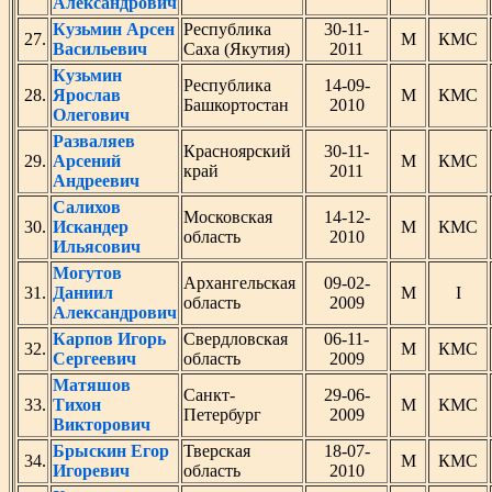
Александрович
Кузьмин Арсен
Республика
30-11-
27.
М
КМС
Васильевич
Саха (Якутия)
2011
Кузьмин
Республика
14-09-
28.
Ярослав
М
КМС
Башкортостан
2010
Олегович
Разваляев
Красноярский
30-11-
29.
Арсений
М
КМС
край
2011
Андреевич
Салихов
Московская
14-12-
30.
Искандер
М
КМС
область
2010
Ильясович
Могутов
Архангельская
09-02-
31.
Даниил
М
I
область
2009
Александрович
Карпов Игорь
Свердловская
06-11-
32.
М
КМС
Сергеевич
область
2009
Матяшов
Санкт-
29-06-
33.
Тихон
М
КМС
Петербург
2009
Викторович
Брыскин Егор
Тверская
18-07-
34.
М
КМС
Игоревич
область
2010