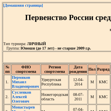
[Домашняя страница]
Первенство России сред
Тип турнира:
ЛИЧНЫЙ
Группа:
Юноши (до 17 лет) - не старше 2009 г.р.
№
ФИО
Регион
Дата
Пол
Разряд
пп
спортсмена
спортсмена
рождения
Пермяков
Удмуртская
12-04-
1.
Михаил
М
КМС
Республика
2014
Владимирович
Сусленков
Нижегородская
08-07-
2.
Алексей
М
КМС
область
2011
Олегович
Монастырев
07-04-