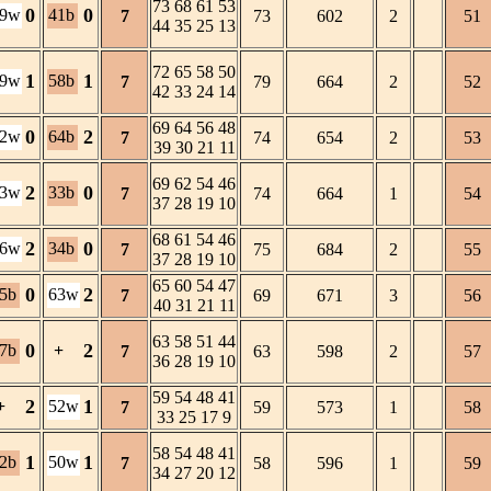
73 68 61 53
0
0
29w
41b
7
73
602
2
51
44 35 25 13
72 65 58 50
1
1
59w
58b
7
79
664
2
52
42 33 24 14
69 64 56 48
0
2
42w
64b
7
74
654
2
53
39 30 21 11
69 62 54 46
2
0
63w
33b
7
74
664
1
54
37 28 19 10
68 61 54 46
2
0
56w
34b
7
75
684
2
55
37 28 19 10
65 60 54 47
0
2
5b
63w
7
69
671
3
56
40 31 21 11
63 58 51 44
0
2
7b
+
7
63
598
2
57
36 28 19 10
59 54 48 41
2
1
+
52w
7
59
573
1
58
33 25 17 9
58 54 48 41
1
1
2b
50w
7
58
596
1
59
34 27 20 12