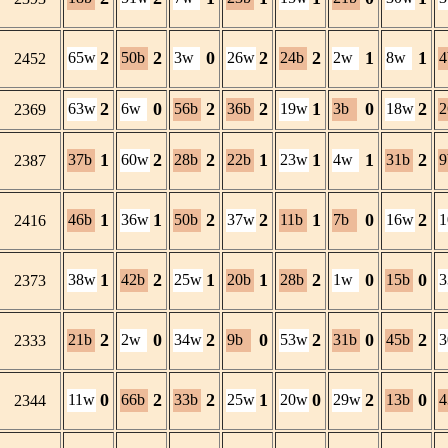
2
2
0
2
2
1
1
65w
50b
3w
26w
24b
2w
8w
4
2452
2
0
2
2
1
0
2
63w
6w
56b
36b
19w
3b
18w
2
2369
1
2
2
1
1
1
2
37b
60w
28b
22b
23w
4w
31b
9
2387
1
1
2
2
1
0
2
46b
36w
50b
37w
11b
7b
16w
2416
1
2
1
1
2
0
0
38w
42b
25w
20b
28b
1w
15b
2373
2
0
2
0
2
0
2
21b
2w
34w
9b
53w
31b
45b
2333
0
2
2
1
0
2
0
11w
66b
33b
25w
20w
29w
13b
4
2344