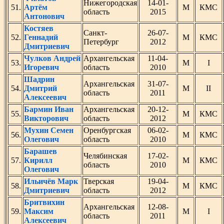
Нижегородская
14-01-
51.
Артём
М
КМС
область
2015
Антонович
Костяев
Санкт-
26-07-
52.
Геннадий
М
КМС
Петербург
2012
Дмитриевич
Чулков Андрей
Архангельская
11-04-
53.
М
I
Игоревич
область
2010
Шадрин
Архангельская
31-07-
54.
Дмитрий
М
II
область
2011
Алексеевич
Бармин Иван
Архангельская
20-12-
55.
М
КМС
Викторович
область
2012
Мухин Семен
Оренбургская
06-02-
56.
М
КМС
Олегович
область
2010
Барашев
Челябинская
17-02-
57.
Кирилл
М
КМС
область
2010
Олегович
Ильичёв Марк
Тверская
19-04-
58.
М
КМС
Дмитриевич
область
2012
Бритвихин
Архангельская
12-08-
59.
Максим
М
I
область
2011
Алексеевич