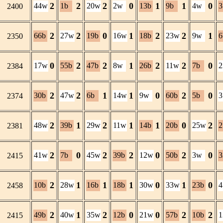
2
2
2
0
1
1
0
44w
1b
20w
2w
13b
9b
4w
3
2400
2
2
0
1
2
2
1
66b
27w
19b
16w
18b
23w
9w
6
2350
0
2
2
1
2
2
0
17w
55b
47b
8w
26b
11w
7b
2384
2
2
1
1
0
2
0
30b
47w
6b
14w
9w
60b
5b
2374
2
1
2
1
1
0
2
48w
39b
29w
11w
14b
20b
25w
2
2381
2
0
2
2
0
2
0
41w
7b
45w
39b
12w
50b
3w
3
2415
2
1
1
1
0
1
0
10b
28w
16b
18b
30w
33w
23b
2458
2
1
2
0
0
2
2
49b
40w
35w
12b
21w
57b
10b
2415