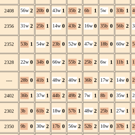
2
0
1
2
1
0
1
56w
20b
43w
35b
6b
5w
33b
4
2408
2
1
0
2
0
0
2
31w
25b
14w
43b
16w
35b
56b
2356
1
2
0
0
2
0
2
53b
54w
23b
52w
47w
18b
60w
5
2352
0
0
2
2
2
1
1
22w
34b
66w
55b
25b
6w
11b
1
2328
0
1
2
1
2
2
0
28b
41b
48w
40w
36b
17w
14w
2
----
1
1
2
2
1
0
1
36b
37w
44b
49b
7w
8b
35w
2402
0
2
0
1
2
1
1
3b
61b
18w
57b
48w
25b
27w
1
2302
0
2
0
2
2
0
1
9b
30w
17b
56w
52b
10w
37b
2
2350