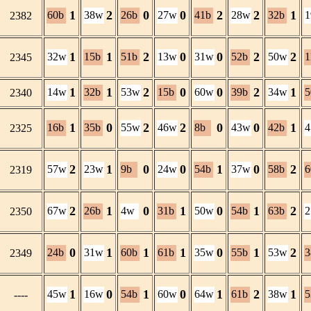
1
2
0
0
2
2
1
60b
38w
26b
27w
41b
28w
32b
2382
1
1
2
0
0
2
2
32w
15b
51b
13w
31w
52b
50w
1
2345
1
1
2
0
0
2
1
14w
32b
53w
15b
60w
39b
34w
5
2340
1
0
2
2
0
0
1
16b
35b
55w
46w
8b
43w
42b
2325
2
1
0
0
1
0
2
57w
23w
9b
24w
54b
37w
58b
6
2319
2
1
0
1
0
1
2
67w
26b
4w
31b
50w
54b
63b
2350
0
1
1
1
0
1
2
24b
31w
60b
61b
35w
55b
53w
3
2349
1
0
1
0
1
2
1
45w
16w
54b
60w
64w
61b
38w
5
----