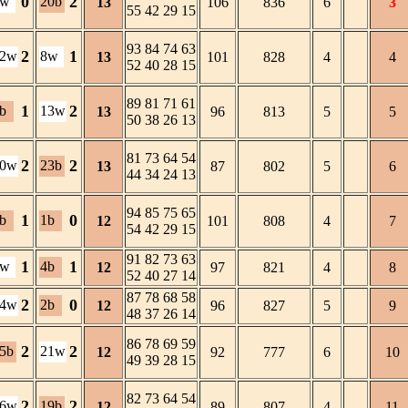
0
2
1w
20b
13
106
836
6
3
55 42 29 15
93 84 74 63
2
1
12w
8w
13
101
828
4
4
52 40 28 15
89 81 71 61
1
2
b
13w
13
96
813
5
5
50 38 26 13
81 73 64 54
2
2
20w
23b
13
87
802
5
6
44 34 24 13
94 85 75 65
1
0
b
1b
12
101
808
4
7
54 42 29 15
91 82 73 63
1
1
5w
4b
12
97
821
4
8
52 40 27 14
87 78 68 58
2
0
14w
2b
12
96
827
5
9
48 37 26 14
86 78 69 59
2
2
5b
21w
12
92
777
6
10
49 39 28 15
82 73 64 54
2
2
36w
19b
12
89
807
4
11