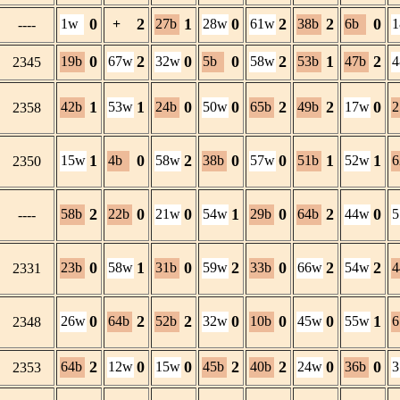
0
2
1
0
2
2
0
1w
+
27b
28w
61w
38b
6b
----
0
2
0
0
2
1
2
19b
67w
32w
5b
58w
53b
47b
2345
1
1
0
0
2
2
0
42b
53w
24b
50w
65b
49b
17w
2
2358
1
0
2
0
0
1
1
15w
4b
58w
38b
57w
51b
52w
6
2350
2
0
0
1
0
2
0
58b
22b
21w
54w
29b
64b
44w
----
0
1
0
2
0
2
2
23b
58w
31b
59w
33b
66w
54w
4
2331
0
2
2
0
0
0
1
26w
64b
52b
32w
10b
45w
55w
6
2348
2
0
0
2
2
0
0
64b
12w
15w
45b
40b
24w
36b
2353