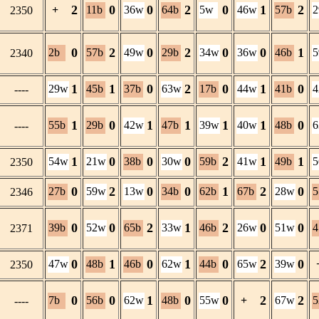
2
0
0
2
0
1
2
+
11b
36w
64b
5w
46w
57b
2350
0
2
0
2
0
0
1
2b
57b
49w
29b
34w
36w
46b
2340
1
1
0
2
0
1
0
29w
45b
37b
63w
17b
44w
41b
----
1
0
1
1
1
1
0
55b
29b
42w
47b
39w
40w
48b
----
1
0
0
0
2
1
1
54w
21w
38b
30w
59b
41w
49b
2350
0
2
0
0
1
2
0
27b
59w
13w
34b
62b
67b
28w
5
2346
0
0
2
1
2
0
0
39b
52w
65b
33w
46b
26w
51w
4
2371
0
1
0
1
0
2
0
47w
48b
46b
62w
44b
65w
39w
2350
0
0
1
0
0
2
2
7b
56b
62w
48b
55w
+
67w
5
----