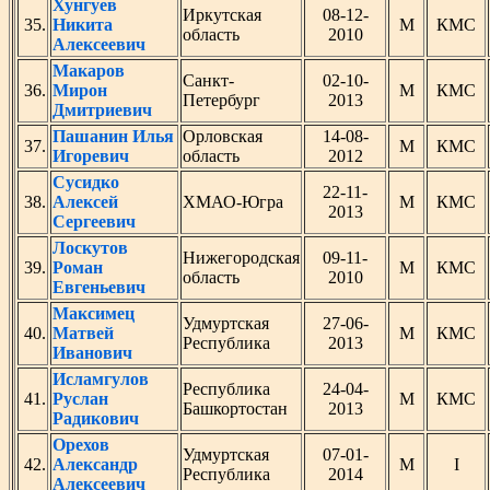
Хунгуев
Иркутская
08-12-
35.
Никита
М
КМС
область
2010
Алексеевич
Макаров
Санкт-
02-10-
36.
Мирон
М
КМС
Петербург
2013
Дмитриевич
Пашанин Илья
Орловская
14-08-
37.
М
КМС
Игоревич
область
2012
Сусидко
22-11-
38.
Алексей
ХМАО-Югра
М
КМС
2013
Сергеевич
Лоскутов
Нижегородская
09-11-
39.
Роман
М
КМС
область
2010
Евгеньевич
Максимец
Удмуртская
27-06-
40.
Матвей
М
КМС
Республика
2013
Иванович
Исламгулов
Республика
24-04-
41.
Руслан
М
КМС
Башкортостан
2013
Радикович
Орехов
Удмуртская
07-01-
42.
Александр
М
I
Республика
2014
Алексеевич