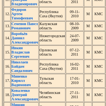
область
2011
Владимирович
Федоров
Республика
09-11-
12.
Артем
М
КМС
Саха (Якутия)
2010
Тимофеевич
Семенов Павел
Калужская
08-10-
13.
М
КМС
Романович
область
2009
Воробьёв
Нижегородская
24-07-
14.
Даниил
М
КМС
область
2009
Александрович
Ивкин
Орловская
07-12-
15.
Владислав
М
КМС
область
2011
Сергеевич
Николаев
Республика
16-02-
16.
Байдам
М
КМС
Саха (Якутия)
2011
Сандалович
Миненко
Тульская
17-01-
17.
Кирилл
М
КМС
область
2010
Вадимович
Коваленко
Челябинская
27-11-
18.
Дмитрий
М
КМС
область
2011
Александрович
Мишин