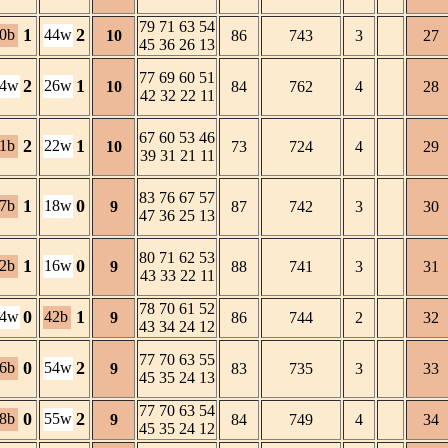
79 71 63 54
1
2
0b
44w
10
86
743
3
27
45 36 26 13
77 69 60 51
2
1
34w
26w
10
84
762
4
28
42 32 22 11
67 60 53 46
2
1
1b
22w
10
73
724
4
29
39 31 21 11
83 76 67 57
1
0
7b
18w
9
87
742
3
30
47 36 25 13
80 71 62 53
1
0
2b
16w
9
88
741
3
31
43 33 22 11
78 70 61 52
0
1
24w
42b
9
86
744
2
32
43 34 24 12
77 70 63 55
0
2
6b
54w
9
83
735
3
33
45 35 24 13
77 70 63 54
0
2
8b
55w
9
84
749
4
34
45 35 24 12