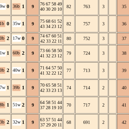
76 67 58 49
0
1
19w
36b
9
82
763
3
35
40 30 20 10
75 68 61 52
0
1
1b
35w
9
82
757
3
36
43 34 23 12
74 67 60 51
2
0
0b
17w
9
80
752
3
37
42 33 22 11
73 66 58 50
1
2
41w
60b
9
79
724
3
38
41 32 23 12
71 64 57 50
2
1
0b
40w
9
77
713
3
39
41 32 22 12
70 65 58 51
1
1
27w
39b
9
74
714
2
40
42 33 23 13
64 58 51 44
1
2
8b
51w
9
70
717
2
41
37 28 19 10
63 57 51 44
2
1
3b
32w
9
68
691
2
42
37 29 20 11