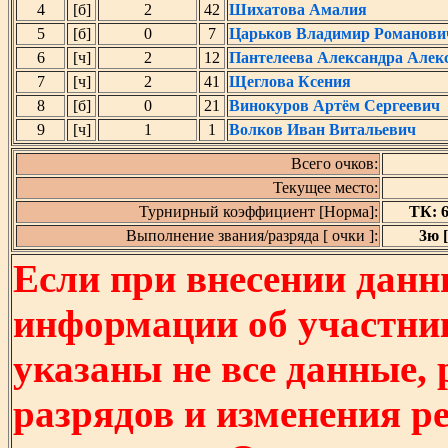
4
[б]
2
42
Шихатова Амалия
5
[б]
0
7
Царьков Владимир Романови
6
[ч]
2
12
Пантелеева Александра Алек
7
[ч]
2
41
Щеглова Ксения
8
[б]
0
21
Винокуров Артём Сергеевич
9
[ч]
1
1
Волков Иван Витальевич
Всего очков:
Текущее место:
Турнирный коэффициент [Норма]:
ТК: 6 
Выполнение звания/разряда [ очки ]:
3ю [
Если при внесении данн
информации об участни
указаны не все данные,
разрядов и изменения р