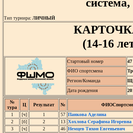
система, 
Тип турнира:
ЛИЧНЫЙ
КАРТОЧК
(14-16 лет
Стартовый номер
47
ФИО спортсмена
Тр
Регион/Команда
Щ
Дата рождения
20
№
Ц
Результат
№
ФИОСпортсме
тура
1
[ч]
1
57
Панкова Аделина
2
[б]
2
13
Хохлова Серафима Игоревна
3
[ч]
2
46
Немцев Тихон Евгеньевич