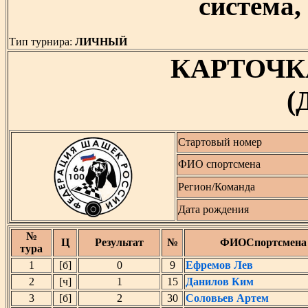
система, 
Тип турнира:
ЛИЧНЫЙ
КАРТОЧК
(
Стартовый номер
ФИО спортсмена
Регион/Команда
Дата рождения
№
Ц
Результат
№
ФИОСпортсмена
тура
1
[б]
0
9
Ефремов Лев
2
[ч]
1
15
Данилов Ким
3
[б]
2
30
Соловьев Артем