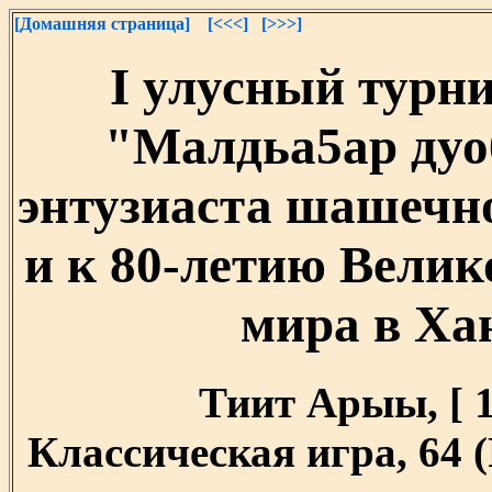
[Домашняя страница]
[<<<]
[>>>]
I улусный турн
"Малдьа5ар дуоб
энтузиаста шашечно
и к 80-летию Велик
мира в Ха
Тиит Арыы, [ 12
Классическая игра, 64