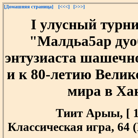
[Домашняя страница]
[<<<]
[>>>]
I улусный турн
"Малдьа5ар дуоб
энтузиаста шашечно
и к 80-летию Велик
мира в Ха
Тиит Арыы, [ 12
Классическая игра, 64