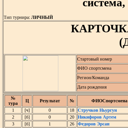
система, 
Тип турнира:
ЛИЧНЫЙ
КАРТОЧК
(
Стартовый номер
ФИО спортсмена
Регион/Команда
Дата рождения
№
Ц
Результат
№
ФИОСпортсмена
тура
1
[ч]
0
18
Стручков Ньургун
2
[б]
0
20
Никифоров Артем
3
[б]
1
26
Федоров Эрсан