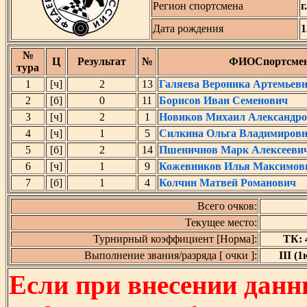
Регион спортсмена
г
Дата рождения
1
№
Ц
Результат
№
ФИОСпортсме
тура
1
[ч]
2
13
Галяева Вероника Артемьев
2
[б]
0
11
Борисов Иван Семенович
3
[ч]
2
1
Новиков Михаил Александр
4
[ч]
1
5
Силкина Ольга Владимиров
5
[б]
2
14
Пшеничнов Марк Алексееви
6
[ч]
1
9
Кожевников Илья Максимов
7
[б]
1
4
Колчин Матвей Романович
Всего очков:
Текущее место:
Турнирный коэффициент [Норма]:
ТК: 4
Выполнение звания/разряда [ очки ]:
III (1
Если при внесении данн