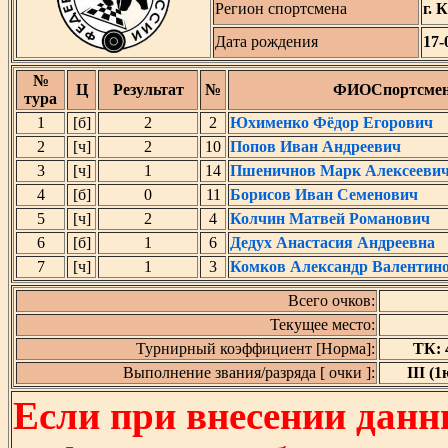
Регион спортсмена
г. 
Дата рождения
17-
№
Ц
Результат
№
ФИОСпортсме
тура
1
[б]
2
2
Юхименко Фёдор Егорович
2
[ч]
2
10
Попов Иван Андреевич
3
[ч]
1
14
Пшеничнов Марк Алексееви
4
[б]
0
11
Борисов Иван Семенович
5
[ч]
2
4
Колчин Матвей Романович
6
[б]
1
6
Дедух Анастасия Андреевна
7
[ч]
1
3
Комков Александр Валентин
Всего очков:
Текущее место:
Турнирный коэффициент [Норма]:
ТК: 4
Выполнение звания/разряда [ очки ]:
III (1
Если при внесении данн