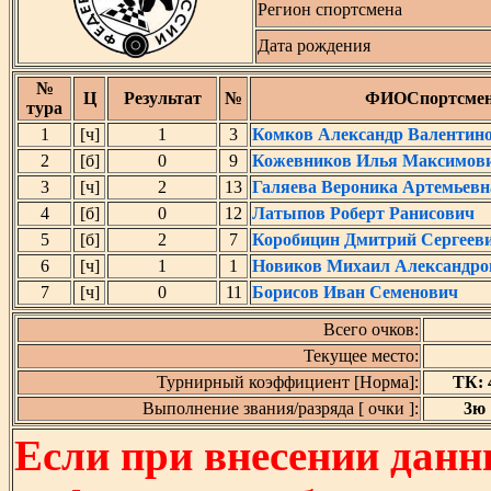
Регион спортсмена
Дата рождения
№
Ц
Результат
№
ФИОСпортсме
тура
1
[ч]
1
3
Комков Александр Валентин
2
[б]
0
9
Кожевников Илья Максимов
3
[ч]
2
13
Галяева Вероника Артемьевн
4
[б]
0
12
Латыпов Роберт Ранисович
5
[б]
2
7
Коробицин Дмитрий Сергеев
6
[ч]
1
1
Новиков Михаил Александро
7
[ч]
0
11
Борисов Иван Семенович
Всего очков:
Текущее место:
Турнирный коэффициент [Норма]:
ТК: 4
Выполнение звания/разряда [ очки ]:
3ю [
Если при внесении данн