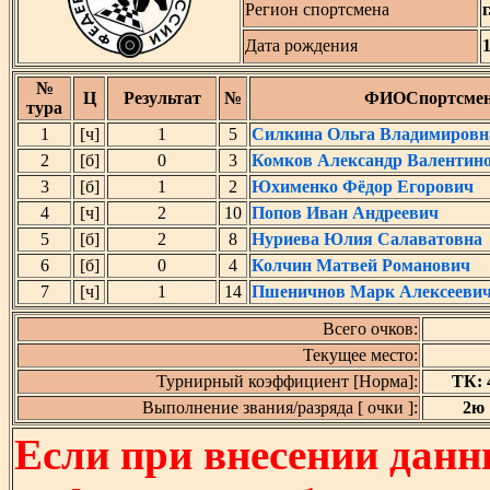
Регион спортсмена
Дата рождения
№
Ц
Результат
№
ФИОСпортсме
тура
1
[ч]
1
5
Силкина Ольга Владимировн
2
[б]
0
3
Комков Александр Валентин
3
[б]
1
2
Юхименко Фёдор Егорович
4
[ч]
2
10
Попов Иван Андреевич
5
[б]
2
8
Нуриева Юлия Салаватовна
6
[б]
0
4
Колчин Матвей Романович
7
[ч]
1
14
Пшеничнов Марк Алексееви
Всего очков:
Текущее место:
Турнирный коэффициент [Норма]:
ТК: 4
Выполнение звания/разряда [ очки ]:
2ю [
Если при внесении данн