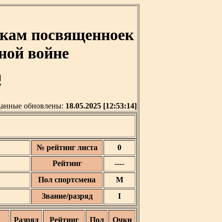
кам посвященноек
ной войне
]
'
анные обновлены:
18.05.2025 [12:53:14]
№ рейтинг листа
0
Рейтинг
----
Пол спортсмена
М
Звание/разряд
I
Разряд
Рейтинг
Пол
Очки