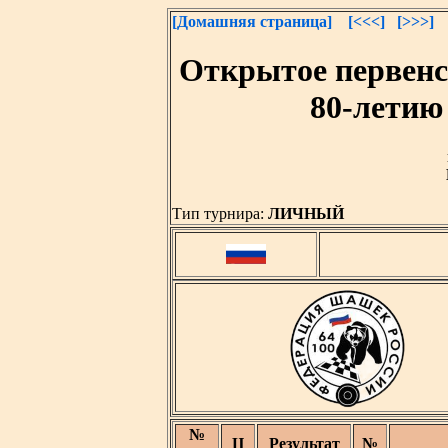
[Домашняя страница]
[<<<]
[>>>]
Открытое первен
80-летию
Тип турнира:
ЛИЧНЫЙ
№
Ц
Результат
№