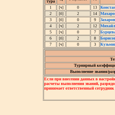
тура
1
[ч]
0
13
Конста
2
[б]
2
14
Махаро
3
[б]
0
9
Захаро
4
[ч]
2
12
Михайл
5
[ч]
0
7
Бурцев
6
[б]
2
8
Борисо
7
[ч]
0
3
Кузьми
Те
Турнирный коэффици
Выполнение звания/разр
Если при внесении данных в настрой
расчеты выполнения званий, разрядо
принимает ответственный сотрудник