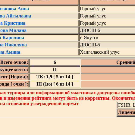
нтинова Аина
Горный улус
ва Айгылаана
Горный улус
ва Кристина
Горный улус
ова Милана
ДЮСШ-6
а Каролина
г. Якутск
ва Николяна
ДЮСШ-5
на Амина
Хангаласский улус
Всего очков:
6
Средний
кущее место:
11
ент [Норма]:
ТК: 1,9 [ 5 из 14 ]
яда [ очки ]:
III (1ю) [ 6 из 14 ]
ках турнира или информации об участниках допущены ошибки
в и изменения рейтинга могут быть не корректны. Окончате
 на основании утвержденной нормат
FSHR_Lo
Лиценз