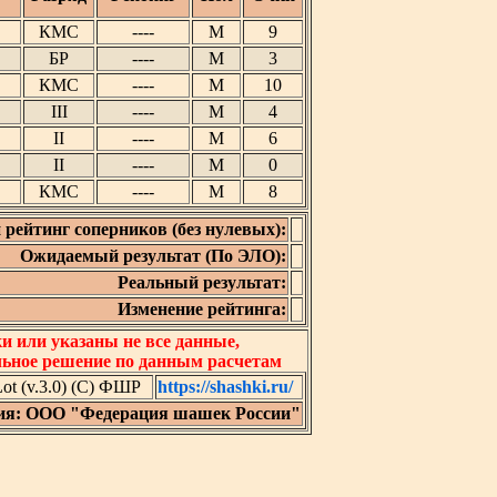
КМС
----
М
9
БР
----
М
3
КМС
----
М
10
III
----
М
4
II
----
М
6
II
----
М
0
КМС
----
М
8
 рейтинг соперников (без нулевых):
Ожидаемый результат (По ЭЛО):
Реальный результат:
Изменение рейтинга:
 или указаны не все данные,
льное решение по данным расчетам
t (v.3.0) (C) ФШР
https://shashki.ru/
ия: ООО "Федерация шашек России"