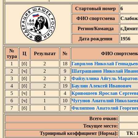
Стартовый номер
6
ФИО спортсмена
Слабож
Регион/Команда
г.Дими
Дата рождения
1956
№
Ц
Результат
№
ФИО спортсмен
тура
1
[б]
2
18
Гаврилов Николай Геннадье
2
[ч]
2
9
Шатрашанов Николай Иван
3
[б]
2
2
Файзуллина Айгуль Маратов
4
[б]
2
19
Баулин Алексей Иванович
5
[ч]
1
4
Кривошеев Ярослав Сергеев
6
[ч]
1
10
Чугунов Анатолий Николаев
7
[б]
1
7
Филиппов Анатолий Георгие
Всего очков:
Текущее место:
Турнирный коэффициент [Норма]:
ТК: 1