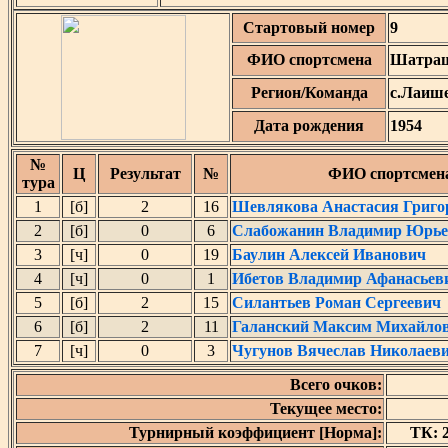
Стартовый номер
9
ФИО спортсмена
Шатраш
Регион/Команда
с.Лаиш
Дата рождения
1954
№
Ц
Результат
№
ФИО спортсмен
тура
1
[б]
2
16
Шевлякова Анастасия Григо
2
[б]
0
6
Слабожанин Владимир Юрье
3
[ч]
0
19
Баулин Алексей Иванович
4
[ч]
0
1
Ибетов Владимир Афанасьев
5
[б]
2
15
Силантьев Роман Сергеевич
6
[б]
2
11
Галанский Максим Михайло
7
[ч]
0
3
Чугунов Вячеслав Николаев
Всего очков:
Текущее место:
Турнирный коэффициент [Норма]:
ТК: 2