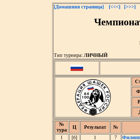
[Домашняя страница]
[<<<]
[>>>]
Чемпиона
Тип турнира:
ЛИЧНЫЙ
С
Ф
Р
№
Ц
Результат
№
тура
1
[б]
1
7
Филипп