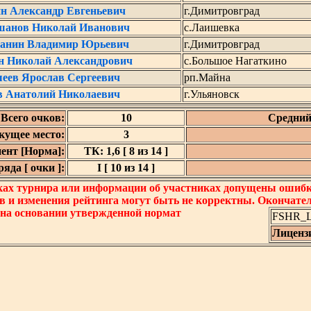
н Александр Евгеньевич
г.Димитровград
анов Николай Иванович
с.Лаишевка
анин Владимир Юрьевич
г.Димитровград
н Николай Александрович
с.Большое Нагаткино
еев Ярослав Сергеевич
рп.Майна
в Анатолий Николаевич
г.Ульяновск
Всего очков:
10
Средний
кущее место:
3
ент [Норма]:
ТК: 1,6 [ 8 из 14 ]
яда [ очки ]:
I [ 10 из 14 ]
ках турнира или информации об участниках допущены ошибки
в и изменения рейтинга могут быть не корректны. Окончате
 на основании утвержденной нормат
FSHR_Lo
Лиценз