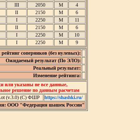
III
2050
М
4
II
2150
М
6
I
2250
М
11
II
2150
М
6
I
2250
М
10
I
2250
М
9
 рейтинг соперников (без нулевых):
Ожидаемый результат (По ЭЛО):
Реальный результат:
Изменение рейтинга:
 или указаны не все данные,
льное решение по данным расчетам
t (v.3.0) (C) ФШР
https://shashki.ru/
ия: ООО "Федерация шашек России"