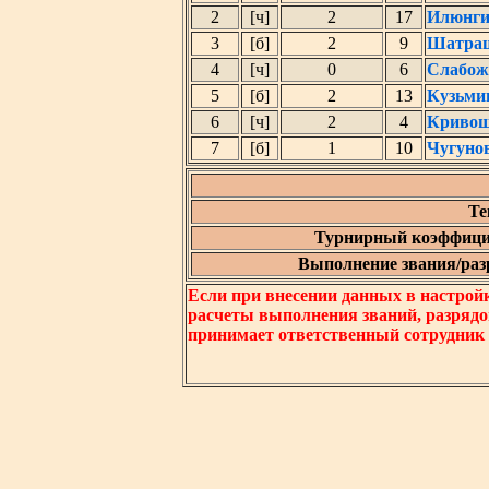
2
[ч]
2
17
Илюнги
3
[б]
2
9
Шатраш
4
[ч]
0
6
Слабож
5
[б]
2
13
Кузьми
6
[ч]
2
4
Кривош
7
[б]
1
10
Чугуно
Те
Турнирный коэффици
Выполнение звания/разр
Если при внесении данных в настрой
расчеты выполнения званий, разрядо
принимает ответственный сотрудник