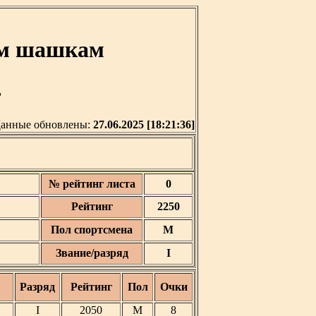
им шашкам
'
анные обновлены:
27.06.2025 [18:21:36]
№ рейтинг листа
0
Рейтинг
2250
Пол спортсмена
М
Звание/разряд
I
Разряд
Рейтинг
Пол
Очки
I
2050
М
8