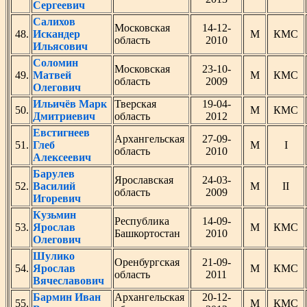
Сергеевич
Салихов
Московская
14-12-
48.
Искандер
М
КМС
область
2010
Ильясович
Соломин
Московская
23-10-
49.
Матвей
М
КМС
область
2009
Олегович
Ильичёв Марк
Тверская
19-04-
50.
М
КМС
Дмитриевич
область
2012
Евстигнеев
Архангельская
27-09-
51.
Глеб
М
I
область
2010
Алексеевич
Барулев
Ярославская
24-03-
52.
Василий
М
II
область
2009
Игоревич
Кузьмин
Республика
14-09-
53.
Ярослав
М
КМС
Башкортостан
2010
Олегович
Шулико
Оренбургская
21-09-
54.
Ярослав
М
КМС
область
2011
Вячеславович
Бармин Иван
Архангельская
20-12-
55.
М
КМС