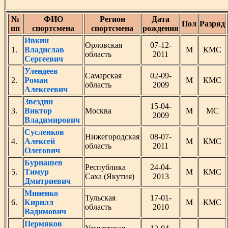
№
ФИО
Регион
Дата
Пол
Разряд
пп
спортсмена
спортсмена
рождения
Ивкин
Орловская
07-12-
1.
Владислав
М
КМС
область
2011
Сергеевич
Улендеев
Самарская
02-09-
2.
Роман
М
КМС
область
2009
Алексеевич
Звездин
15-04-
3.
Виктор
Москва
М
МС
2009
Владимирович
Сусленков
Нижегородская
08-07-
4.
Алексей
М
КМС
область
2011
Олегович
Бурнашев
Республика
24-04-
5.
Тимур
М
КМС
Саха (Якутия)
2013
Дмитриевич
Миненко
Тульская
17-01-
6.
Кирилл
М
КМС
область
2010
Вадимович
Пермяков