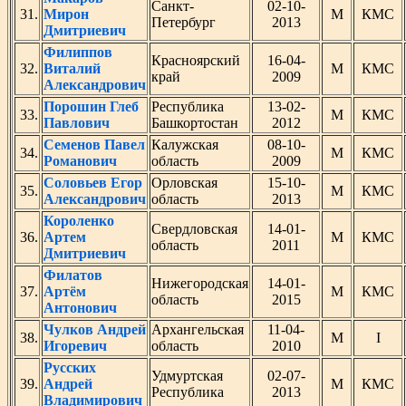
Санкт-
02-10-
31.
Мирон
М
КМС
Петербург
2013
Дмитриевич
Филиппов
Красноярский
16-04-
32.
Виталий
М
КМС
край
2009
Александрович
Порошин Глеб
Республика
13-02-
33.
М
КМС
Павлович
Башкортостан
2012
Семенов Павел
Калужская
08-10-
34.
М
КМС
Романович
область
2009
Соловьев Егор
Орловская
15-10-
35.
М
КМС
Александрович
область
2013
Короленко
Свердловская
14-01-
36.
Артем
М
КМС
область
2011
Дмитриевич
Филатов
Нижегородская
14-01-
37.
Артём
М
КМС
область
2015
Антонович
Чулков Андрей
Архангельская
11-04-
38.
М
I
Игоревич
область
2010
Русских
Удмуртская
02-07-
39.
Андрей
М
КМС
Республика
2013
Владимирович