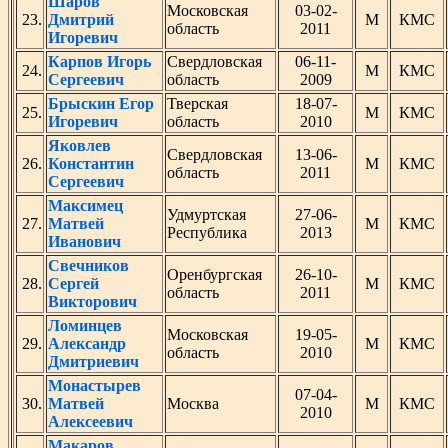
Шаров
Московская
03-02-
23.
Дмитрий
М
КМС
область
2011
Игоревич
Карпов Игорь
Свердловская
06-11-
24.
М
КМС
Сергеевич
область
2009
Брыскин Егор
Тверская
18-07-
25.
М
КМС
Игоревич
область
2010
Яковлев
Свердловская
13-06-
26.
Константин
М
КМС
область
2011
Сергеевич
Максимец
Удмуртская
27-06-
27.
Матвей
М
КМС
Республика
2013
Иванович
Свечников
Оренбургская
26-10-
28.
Сергей
М
КМС
область
2011
Викторович
Ломинцев
Московская
19-05-
29.
Александр
М
КМС
область
2010
Дмитриевич
Монастырев
07-04-
30.
Матвей
Москва
М
КМС
2010
Алексеевич
Макаров