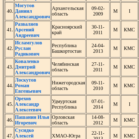
Могутов
Архангельская
09-02-
40.
Даниил
М
I
область
2009
Александрович
Разваляев
Красноярский
30-11-
41.
Арсений
М
КМС
край
2011
Андреевич
Исламгулов
Республика
24-04-
42.
Руслан
М
КМС
Башкортостан
2013
Радикович
Коваленко
Челябинская
27-11-
43.
Дмитрий
М
КМС
область
2011
Александрович
Лоскутов
Нижегородская
09-11-
44.
Роман
М
КМС
область
2010
Евгеньевич
Орехов
Удмуртская
07-01-
45.
Александр
М
I
Республика
2014
Алексеевич
Пашанин Илья
Орловская
14-08-
46.
М
КМС
Игоревич
область
2012
Сусидко
22-11-
47.
Алексей
ХМАО-Югра
М
КМС
2013