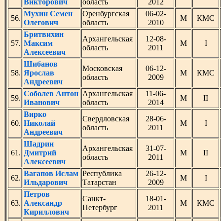
Викторович
область
2012
Мухин Семен
Оренбургская
06-02-
56.
М
КМС
Олегович
область
2010
Бритвихин
Архангельская
12-08-
57.
Максим
М
I
область
2011
Алексеевич
Шибанов
Московская
06-12-
58.
Ярослав
М
КМС
область
2009
Андреевич
Соболев Антон
Архангельская
11-06-
59.
М
II
Иванович
область
2014
Вирко
Свердловская
28-06-
60.
Николай
М
I
область
2011
Андреевич
Шадрин
Архангельская
31-07-
61.
Дмитрий
М
II
область
2011
Алексеевич
Вагапов Ислам
Республика
26-12-
62.
М
I
Ильдарович
Татарстан
2009
Петров
Санкт-
18-01-
63.
Александр
М
КМС
Петербург
2011
Кириллович