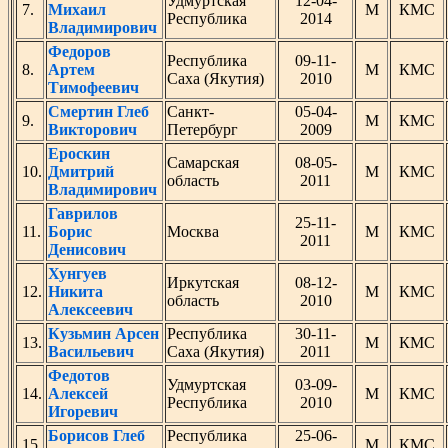
Удмуртская
12-04-
7.
Михаил
М
КМС
Республика
2014
Владимирович
Федоров
Республика
09-11-
8.
Артем
М
КМС
Саха (Якутия)
2010
Тимофеевич
Смертин Глеб
Санкт-
05-04-
9.
М
КМС
Викторович
Петербург
2009
Ероскин
Самарская
08-05-
10.
Дмитрий
М
КМС
область
2011
Владимирович
Гаврилов
25-11-
11.
Борис
Москва
М
КМС
2011
Денисович
Хунгуев
Иркутская
08-12-
12.
Никита
М
КМС
область
2010
Алексеевич
Кузьмин Арсен
Республика
30-11-
13.
М
КМС
Васильевич
Саха (Якутия)
2011
Федотов
Удмуртская
03-09-
14.
Алексей
М
КМС
Республика
2010
Игоревич
Борисов Глеб
Республика
25-06-
15.
М
КМС