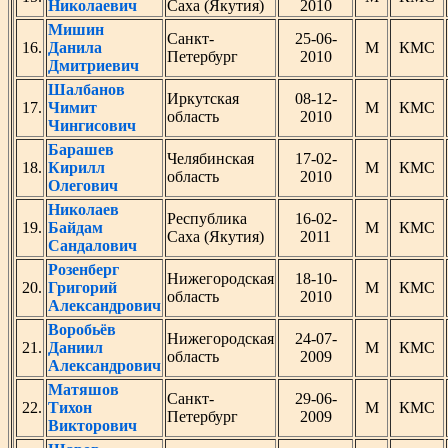
Николаевич
Саха (Якутия)
2010
Мишин
Санкт-
25-06-
16.
Данила
М
КМС
Петербург
2010
Дмитриевич
Шалбанов
Иркутская
08-12-
17.
Чимит
М
КМС
область
2010
Чингисович
Барашев
Челябинская
17-02-
18.
Кирилл
М
КМС
область
2010
Олегович
Николаев
Республика
16-02-
19.
Байдам
М
КМС
Саха (Якутия)
2011
Сандалович
Розенберг
Нижегородская
18-10-
20.
Григорий
М
КМС
область
2010
Александрович
Воробьёв
Нижегородская
24-07-
21.
Даниил
М
КМС
область
2009
Александрович
Матяшов
Санкт-
29-06-
22.
Тихон
М
КМС
Петербург
2009
Викторович