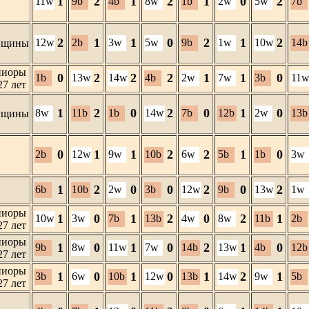
1
2
1
2
1
0
2
11w
9b
4b
8w
1b
2w
5w
7b
2
1
1
0
2
1
2
12w
2b
3w
5w
9b
1w
10w
14b
нщины
иоры
0
2
2
2
1
1
0
1b
13w
14w
4b
2w
7w
3b
11
27 лет
1
2
0
2
0
1
0
8w
11b
1b
14w
7b
12b
2w
13b
нщины
0
1
1
2
2
1
0
2b
12w
9w
10b
6w
5b
1b
3w
1
2
0
0
2
0
2
6b
10b
2w
3b
12w
9b
13w
1w
иоры
1
0
1
2
0
2
1
10w
3w
7b
13b
4w
8w
11b
2b
27 лет
иоры
1
0
1
0
2
1
0
9b
8w
11w
7w
14b
13w
4b
12b
27 лет
иоры
1
0
1
0
1
2
1
3b
6w
10b
12w
13b
14w
9w
5b
27 лет