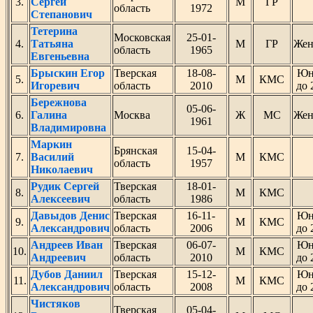
3.
Сергей
М
ГР
область
1972
Степанович
Тетерина
Московская
25-01-
4.
Татьяна
М
ГР
Же
область
1965
Евгеньевна
Брыскин Егор
Тверская
18-08-
Юн
5.
М
КМС
Игоревич
область
2010
до 
Бережнова
05-06-
6.
Галина
Москва
Ж
МС
Же
1961
Владимировна
Маркин
Брянская
15-04-
7.
Василий
М
КМС
область
1957
Николаевич
Рудик Сергей
Тверская
18-01-
8.
М
КМС
Алексеевич
область
1986
Давыдов Денис
Тверская
16-11-
Юн
9.
М
КМС
Александрович
область
2006
до 
Андреев Иван
Тверская
06-07-
Юн
10.
М
КМС
Андреевич
область
2010
до 
Дубов Даниил
Тверская
15-12-
Юн
11.
М
КМС
Александрович
область
2008
до 
Чистяков
Тверская
05-04-