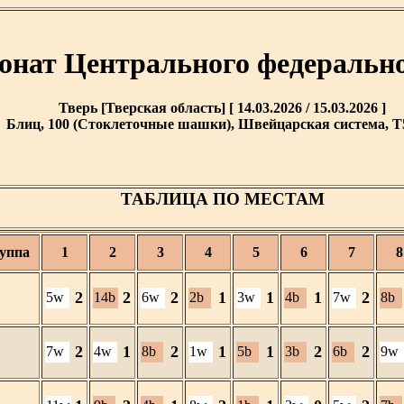
онат Центрального федерально
Тверь [Тверская область] [ 14.03.2026 / 15.03.2026 ]
Блиц, 100 (Стоклеточные шашки), Швейцарская система, T5 
ТАБЛИЦА ПО МЕСТАМ
уппа
1
2
3
4
5
6
7
8
2
2
2
1
1
1
2
5w
14b
6w
2b
3w
4b
7w
8b
2
1
2
1
1
2
2
7w
4w
8b
1w
5b
3b
6b
9w