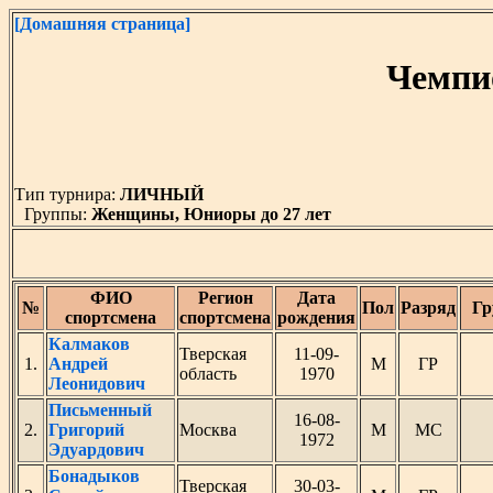
[Домашняя страница]
Чемпи
Тип турнира:
ЛИЧНЫЙ
Группы:
Женщины, Юниоры до 27 лет
ФИО
Регион
Дата
№
Пол
Разряд
Гр
спортсмена
спортсмена
рождения
Калмаков
Тверская
11-09-
1.
Андрей
М
ГР
область
1970
Леонидович
Письменный
16-08-
2.
Григорий
Москва
М
МС
1972
Эдуардович
Бонадыков
Тверская
30-03-