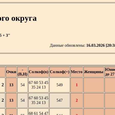
го округа
+ 3''
Данные обновлены:
16.03.2026 [20:3
-
Юни
Очки
Солкоф(n)
Солкоф(+)
Место
Женщины
(В,Н)
до 27
67 60 53 45
2
13
54
549
1
35 24 13
67 60 53 45
2
13
54
547
2
35 24 13
68 61 54 47