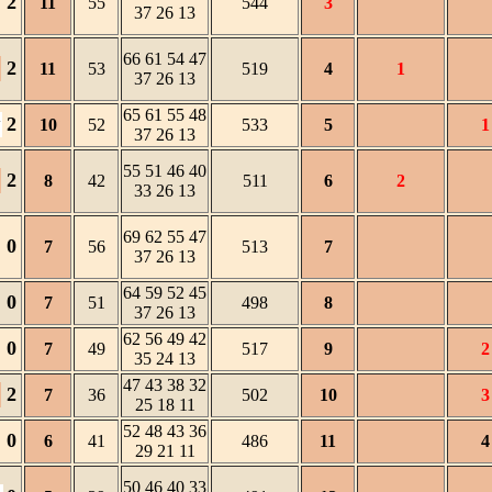
2
11
55
544
3
37 26 13
66 61 54 47
2
11
53
519
4
1
37 26 13
65 61 55 48
2
w
10
52
533
5
1
37 26 13
55 51 46 40
2
8
42
511
6
2
33 26 13
69 62 55 47
0
7
56
513
7
37 26 13
64 59 52 45
0
7
51
498
8
37 26 13
62 56 49 42
0
7
49
517
9
2
35 24 13
47 43 38 32
2
7
36
502
10
3
25 18 11
52 48 43 36
0
6
41
486
11
4
29 21 11
50 46 40 33