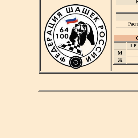
К
Расп
ГР
М
Ж