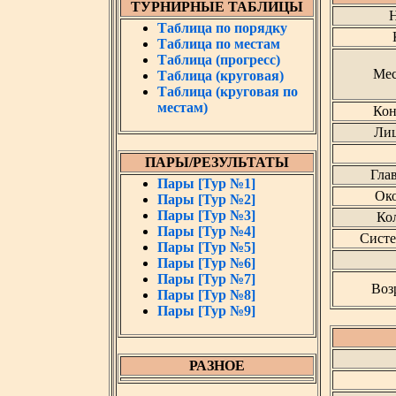
ТУРНИРНЫЕ ТАБЛИЦЫ
Н
Таблица по порядку
Таблица по местам
Таблица (прогресс)
Мес
Таблица (круговая)
Таблица (круговая по
местам)
Кон
Лиц
ПАРЫ/РЕЗУЛЬТАТЫ
Гла
Пары [Тур №1]
Око
Пары [Тур №2]
Пары [Тур №3]
Кол
Пары [Тур №4]
Систе
Пары [Тур №5]
Пары [Тур №6]
Пары [Тур №7]
Воз
Пары [Тур №8]
Пары [Тур №9]
РАЗНОЕ