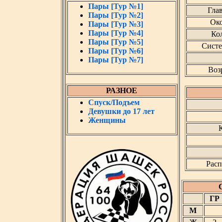
Пары [Тур №1]
Гла
Пары [Тур №2]
Око
Пары [Тур №3]
Пары [Тур №4]
Кол
Пары [Тур №5]
Систе
Пары [Тур №6]
Пары [Тур №7]
Воз
РАЗНОЕ
Спуск/Подъем
Девушки до 17 лет
Женщины
К
Расп
ГР
М