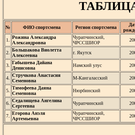
ТАБЛИЦА
Да
№
ФИО спортсмена
Регион спортсмена
рожд
Рожина Александра
Чурапчинский,
1.
20
Александровна
ЧРССШИОР
Большакова Виолетта
2.
г. Якутск
20
Алексеевна
Габышева Дайана
3.
Намский улус
20
Денисовна
Стручкова Анастасия
4.
М-Кангаласский
20
Семеновна
Тимофеева Даяна
5.
Нюрбинский
20
Семеновна
Седалищева Ангелина
6.
Чурапчинский
20
Сергеевна
Егорова Анэля
Чурапчинский,
7.
20
Артемьевна
ЧРССШИОР