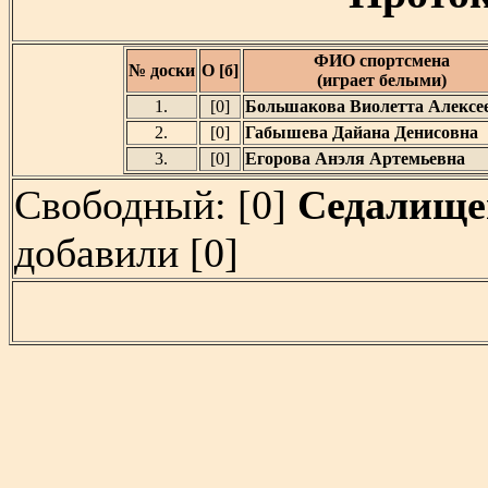
ФИО спортсмена
№ доски
О [б]
(играет белыми)
1.
[0]
Большакова Виолетта Алексе
2.
[0]
Габышева Дайана Денисовна
3.
[0]
Егорова Анэля Артемьевна
Свободный: [0]
Седалище
добавили [0]