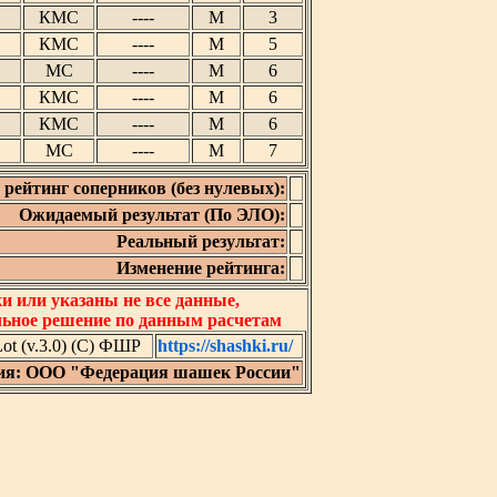
КМС
----
М
3
КМС
----
М
5
МС
----
М
6
КМС
----
М
6
КМС
----
М
6
МС
----
М
7
рейтинг соперников (без нулевых):
Ожидаемый результат (По ЭЛО):
Реальный результат:
Изменение рейтинга:
 или указаны не все данные,
льное решение по данным расчетам
t (v.3.0) (C) ФШР
https://shashki.ru/
ия: ООО "Федерация шашек России"