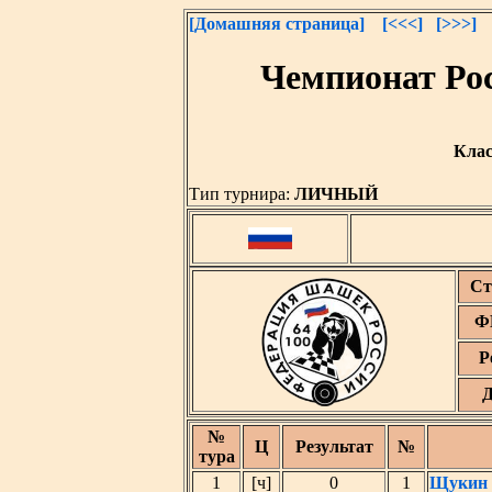
[Домашняя страница]
[<<<]
[>>>]
Чемпионат Ро
Клас
Тип турнира:
ЛИЧНЫЙ
Ст
Ф
Р
Д
№
Ц
Результат
№
тура
1
[ч]
0
1
Щукин 