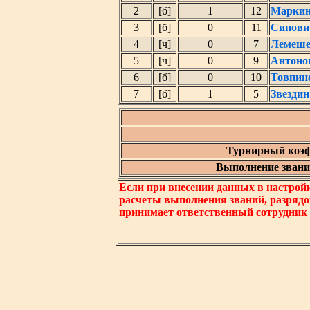
2
[б]
1
12
Маркин
3
[б]
0
11
Сипови
4
[ч]
0
7
Лемеше
5
[ч]
0
9
Антоно
6
[б]
0
10
Товпин
7
[б]
1
5
Звезди
Турнирный коэф
Выполнение звания
Если при внесении данных в настрой
расчеты выполнения званий, разрядо
принимает ответственный сотрудник