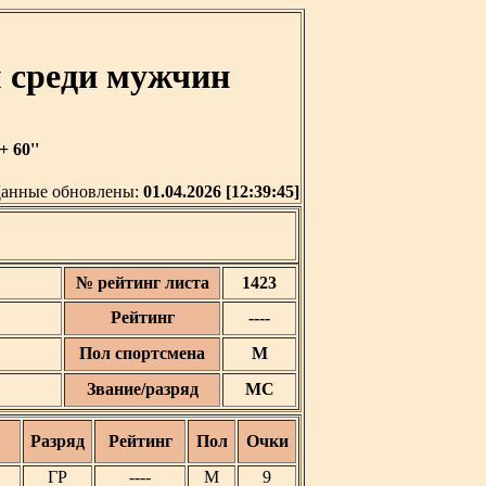
 среди мужчин
 60''
анные обновлены:
01.04.2026 [12:39:45]
№ рейтинг листа
1423
Рейтинг
----
Пол спортсмена
М
Звание/разряд
МС
Разряд
Рейтинг
Пол
Очки
ГР
----
М
9