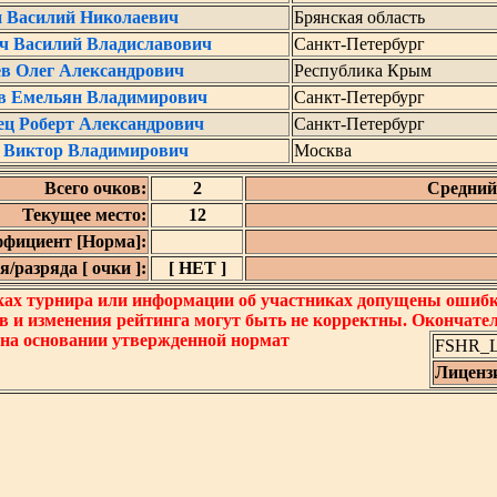
 Василий Николаевич
Брянская область
ч Василий Владиславович
Санкт-Петербург
в Олег Александрович
Республика Крым
в Емельян Владимирович
Санкт-Петербург
ец Роберт Александрович
Санкт-Петербург
н Виктор Владимирович
Москва
Всего очков:
2
Средний 
Текущее место:
12
фициент [Норма]:
/разряда [ очки ]:
[ НЕТ ]
ках турнира или информации об участниках допущены ошибки
в и изменения рейтинга могут быть не корректны. Окончате
 на основании утвержденной нормат
FSHR_Lo
Лиценз