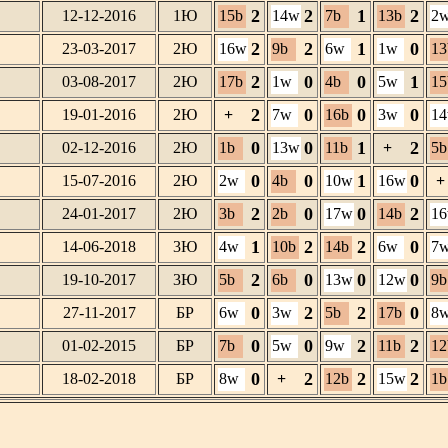
2
2
1
2
12-12-2016
1Ю
15b
14w
7b
13b
2
2
2
1
0
23-03-2017
2Ю
16w
9b
6w
1w
13
2
0
0
1
03-08-2017
2Ю
17b
1w
4b
5w
15
2
0
0
0
19-01-2016
2Ю
+
7w
16b
3w
1
0
0
1
2
02-12-2016
2Ю
1b
13w
11b
+
5b
0
0
1
0
15-07-2016
2Ю
2w
4b
10w
16w
+
2
0
0
2
24-01-2017
2Ю
3b
2b
17w
14b
1
1
2
2
0
14-06-2018
3Ю
4w
10b
14b
6w
7
2
0
0
0
19-10-2017
3Ю
5b
6b
13w
12w
9b
0
2
2
0
27-11-2017
БР
6w
3w
5b
17b
8
0
0
2
2
01-02-2015
БР
7b
5w
9w
11b
12
0
2
2
2
18-02-2018
БР
8w
+
12b
15w
1b