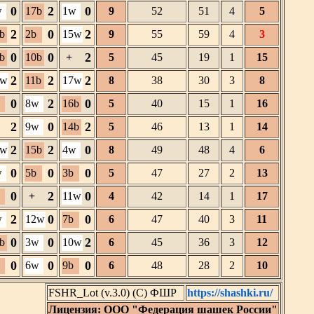
0
2
0
w
17b
1w
9
52
51
4
5
2
0
2
b
2b
15w
9
55
59
4
3
0
0
2
b
10b
+
5
45
19
1
15
2
2
2
4w
11b
17w
8
38
30
3
8
0
2
0
8w
16b
5
40
15
1
16
2
0
2
9w
14b
5
46
13
1
14
2
2
0
6w
15b
4w
8
49
48
4
6
0
0
0
w
5b
3b
5
47
27
2
13
0
2
0
+
11w
4
42
14
1
17
2
0
0
w
12w
7b
6
47
40
3
11
0
0
2
b
3w
10w
6
45
36
3
12
0
0
0
6w
9b
6
48
28
2
10
FSHR_Lot (v.3.0) (C) ФШР
https://shashki.ru/
Лицензия: ООО "Федерация шашек России"