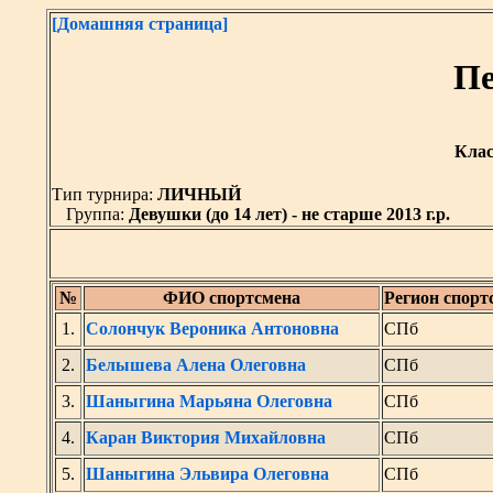
[Домашняя страница]
Пе
Клас
Тип турнира:
ЛИЧНЫЙ
Группа:
Девушки (до 14 лет) - не старше 2013 г.р.
№
ФИО спортсмена
Регион спорт
1.
Солончук Вероника Антоновна
СПб
2.
Белышева Алена Олеговна
СПб
3.
Шаныгина Марьяна Олеговна
СПб
4.
Каран Виктория Михайловна
СПб
5.
Шаныгина Эльвира Олеговна
СПб