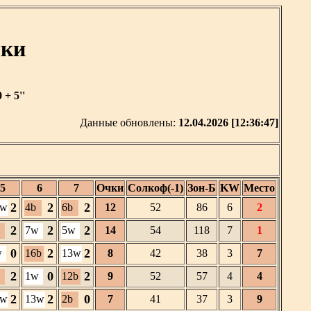
шки
+ 5''
Данные обновлены:
12.04.2026 [12:36:47]
5
6
7
Очки
Солкоф(-1)
Зон-Б
KW
Место
2
2
2
7w
4b
6b
12
52
86
6
2
2
2
2
7w
5w
14
54
118
7
1
0
2
2
w
16b
13w
8
42
38
3
7
2
0
2
1w
12b
9
52
57
4
4
2
2
0
0w
13w
2b
7
41
37
3
9