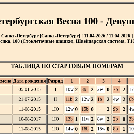
тербургская Весна 100 - Деву
Санкт-Петербург [Санкт-Петербург] [ 11.04.2026 / 11.04.2026 ]
сика, 100 (Стоклеточные шашки), Швейцарская система, T10 
ТАБЛИЦА ПО СТАРТОВЫМ НОМЕРАМ
смена
Дата рождения
Разряд
1
2
3
4
2
2
0
2
05-01-2015
I
10w
8b
2w
7b
1
2
2
2
2
21-07-2015
II
11b
12w
1b
4w
6b
0
0
2
2
11-08-2015
1Ю
12w
15b
+
9b
4
1
2
2
0
10-08-2017
1Ю
13b
11w
8w
2b
3b
0
2
0
1
11-08-2015
1Ю
14w
16b
15w
8b
1