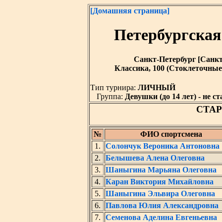
[Домашняя страница]
Петербургская
Санкт-Петербург [Санкт-П
Классика, 100 (Стоклеточные
Тип турнира:
ЛИЧНЫЙ
Группа:
Девушки (до 14 лет) - не ст
СТА
№
ФИО спортсмена
1.
Солончук Вероника Антоновна
2.
Белышева Алена Олеговна
3.
Шаныгина Марьяна Олеговна
4.
Каран Виктория Михайловна
5.
Шаныгина Эльвира Олеговна
6.
Павлова Юлия Александровна
7.
Семенова Аделина Евгеньевна