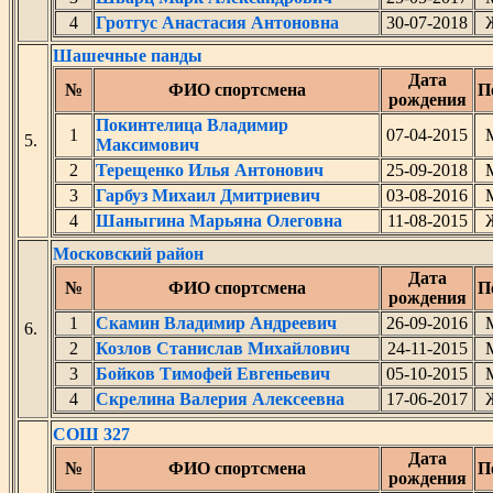
4
Гротгус Анастасия Антоновна
30-07-2018
Шашечные панды
Дата
№
ФИО спортсмена
П
рождения
Покинтелица Владимир
1
07-04-2015
5.
Максимович
2
Терещенко Илья Антонович
25-09-2018
3
Гарбуз Михаил Дмитриевич
03-08-2016
4
Шаныгина Марьяна Олеговна
11-08-2015
Московский район
Дата
№
ФИО спортсмена
П
рождения
1
Скамин Владимир Андреевич
26-09-2016
6.
2
Козлов Станислав Михайлович
24-11-2015
3
Бойков Тимофей Евгеньевич
05-10-2015
4
Скрелина Валерия Алексеевна
17-06-2017
СОШ 327
Дата
№
ФИО спортсмена
П
рождения