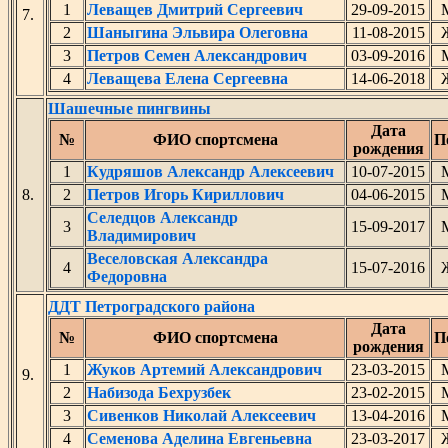
1
Леващев Дмитрий Сергеевич
29-09-2015
7.
2
Шаныгина Эльвира Олеговна
11-08-2015
3
Петров Семен Александрович
03-09-2016
4
Леващева Елена Сергеевна
14-06-2018
Шашечные пингвины
Дата
№
ФИО спортсмена
П
рождения
1
Кудряшов Александр Алексеевич
10-07-2015
8.
2
Петров Игорь Кириллович
04-06-2015
Селедцов Александр
3
15-09-2017
Владимирович
Веселовская Александра
4
15-07-2016
Федоровна
ДДТ Петроградского района
Дата
№
ФИО спортсмена
П
рождения
1
Жуков Артемий Александрович
23-03-2015
9.
2
Набизода Бехрузбек
23-02-2015
3
Сивенков Николай Алексеевич
13-04-2016
4
Семенова Аделина Евгеньевна
23-03-2017