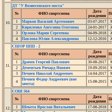
ДТ "У Вознесенского моста"
Дата
№
ФИО спортсмена
П
рождения
1
Марков Василий Артемович
03-07-2017
10.
2
Кириленко Ангелина Олеговна
24-01-2017
3
Орлова Мария Сергеевна
04-09-2018
4
Павлова Юлия Александровна
12-12-2016
СШОР ШШ - 2
Дата
№
ФИО спортсмена
П
рождения
1
Драчев Георгий Павлович
30-08-2017
11.
2
Дементьев Ричард Янович
19-09-2016
3
Печнев Николай Андреевич
14-04-2017
Печнев Федор Андреевич (вне
4
15-08-2015
зачета)
СОШ 564
Дата
№
ФИО спортсмена
П
рождения
1
Шекета Ярослав Витальевич
17-08-2018
12.