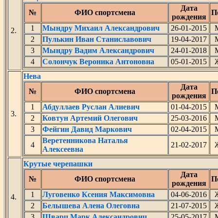
Дата
№
ФИО спортсмена
П
рождения
1
Мындру Михаил Александрович
26-01-2015
2.
2
Пулькин Иван Станиславович
19-04-2017
3
Мындру Вадим Александрович
24-01-2018
4
Солончук Вероника Антоновна
05-01-2015
Нева
Дата
№
ФИО спортсмена
П
рождения
1
Абдуллаев Руслан Алиевич
01-04-2015
3.
2
Ковтун Артемий Олегович
25-03-2016
3
Фейгин Давид Маркович
02-04-2015
Веретенникова Наталья
4
21-02-2017
Алексеевна
Крутые черепашки
Дата
№
ФИО спортсмена
П
рождения
1
Луговенко Ксения Максимовна
04-06-2016
4.
2
Белышева Алена Олеговна
21-07-2015
3
Шварц Марк Александрович
25-05-2017