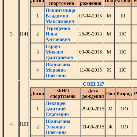
Доска
Пол
Разряд
Р
спортсмена
рождения
Покинтелица
1
Владимир
07-04-2015
М
III
Максимович
Терещенко
3.
[14]
2
Илья
25-09-2018
М
1Ю
Антонович
Гарбуз
3
Михаил
03-08-2016
М
1Ю
Дмитриевич
Шаныгина
4
Марьяна
11-08-2015
Ж
1Ю
Олеговна
СОШ 327
ФИО
Дата
Доска
Пол
Разряд
Р
спортсмена
рождения
Леващев
1
Дмитрий
29-09-2015
М
1Ю
Сергеевич
Шаныгина
4.
[10]
2
Эльвира
11-08-2015
Ж
1Ю
Олеговна