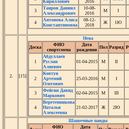
Кириллович
2016
Таиров Даниил
10-08-
3
М
I
Александрович
2016
Антонова Алиса
08-12-
4
Ж
1Ю
Константиновна
2018
Нева
ФИО
Дата
Доска
Пол
Разряд
Р
спортсмена
рождения
Абдуллаев
1
Руслан
01-04-2015
М
II
Алиевич
Ковтун
2.
[15]
2
Артемий
25-03-2016
М
I
Олегович
Фейгин Давид
3
02-04-2015
М
III
Маркович
Веретенникова
4
Наталья
21-02-2017
Ж
2Ю
Алексеевна
Шашечные панды
ФИО
Дата