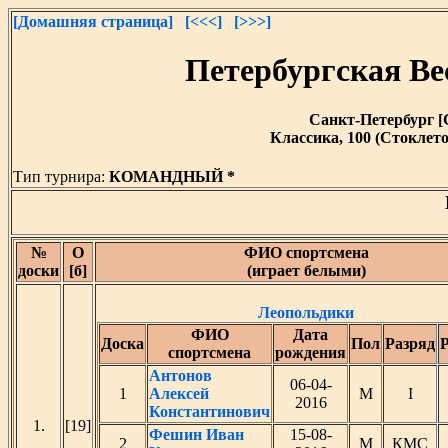
[Домашняя страница]
[<<<]
[>>>]
Петербургская Ве
Санкт-Петербург [Са
Классика, 100 (Стоклет
Тип турнира:
КОМАНДНЫЙ *
№
О
ФИО спортсмена
доски
[б]
(играет белыми)
Леопольдики
ФИО
Дата
Доска
Пол
Разряд
Р
спортсмена
рождения
Антонов
06-04-
1
Алексей
М
I
2016
Константинович
1.
[19]
Фешин Иван
15-08-
2
М
КМС