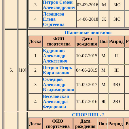
Петров Семен
3
03-09-2016
М
3Ю
Александрович
Леващева
4
Елена
14-06-2018
Ж
3Ю
Сергеевна
Шашечные пингвины
ФИО
Дата
Доска
Пол
Разряд
Р
спортсмена
рождения
Кудряшов
1
Александр
10-07-2015
М
II
Алексеевич
Петров Игорь
5.
[10]
2
04-06-2015
М
III
Кириллович
Селедцов
3
Александр
15-09-2017
М
3Ю
Владимирович
Веселовская
4
Александра
15-07-2016
Ж
2Ю
Федоровна
СШОР ШШ - 2
ФИО
Дата
Доска
Пол
Разряд
Р
спортсмена
рождения