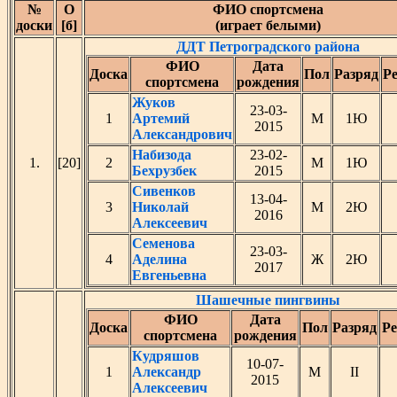
№
О
ФИО спортсмена
доски
[б]
(играет белыми)
ДДТ Петроградского района
ФИО
Дата
Доска
Пол
Разряд
Ре
спортсмена
рождения
Жуков
23-03-
1
Артемий
М
1Ю
2015
Александрович
Набизода
23-02-
1.
[20]
2
М
1Ю
Бехрузбек
2015
Сивенков
13-04-
3
Николай
М
2Ю
2016
Алексеевич
Семенова
23-03-
4
Аделина
Ж
2Ю
2017
Евгеньевна
Шашечные пингвины
ФИО
Дата
Доска
Пол
Разряд
Ре
спортсмена
рождения
Кудряшов
10-07-
1
Александр
М
II
2015
Алексеевич