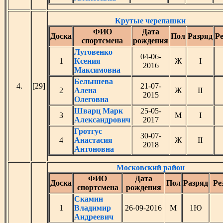
Крутые черепашки
ФИО
Дата
Доска
Пол
Разряд
Ре
спортсмена
рождения
Луговенко
04-06-
1
Ксения
Ж
I
2016
Максимовна
Белышева
4.
[29]
21-07-
2
Алена
Ж
II
2015
Олеговна
Шварц Марк
25-05-
3
М
I
Александрович
2017
Гротгус
30-07-
4
Анастасия
Ж
II
2018
Антоновна
Московский район
ФИО
Дата
Доска
Пол
Разряд
Ре
спортсмена
рождения
Скамин
1
Владимир
26-09-2016
М
1Ю
Андреевич