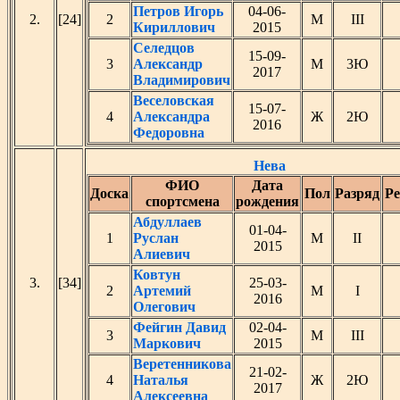
Петров Игорь
04-06-
2.
[24]
2
М
III
Кириллович
2015
Селедцов
15-09-
3
Александр
М
3Ю
2017
Владимирович
Веселовская
15-07-
4
Александра
Ж
2Ю
2016
Федоровна
Нева
ФИО
Дата
Доска
Пол
Разряд
Ре
спортсмена
рождения
Абдуллаев
01-04-
1
Руслан
М
II
2015
Алиевич
Ковтун
3.
[34]
25-03-
2
Артемий
М
I
2016
Олегович
Фейгин Давид
02-04-
3
М
III
Маркович
2015
Веретенникова
21-02-
4
Наталья
Ж
2Ю
2017
Алексеевна