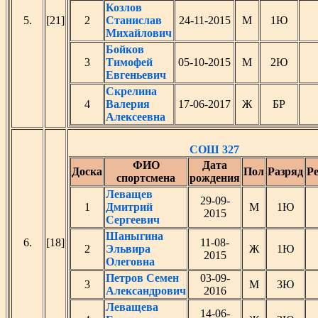
Козлов
5.
[21]
2
Станислав
24-11-2015
М
1Ю
Михайлович
Бойков
3
Тимофей
05-10-2015
М
2Ю
Евгеньевич
Скрелина
4
Валерия
17-06-2017
Ж
БР
Алексеевна
СОШ 327
ФИО
Дата
Доска
Пол
Разряд
Ре
спортсмена
рождения
Леващев
29-09-
1
Дмитрий
М
1Ю
2015
Сергеевич
Шаныгина
6.
[18]
11-08-
2
Эльвира
Ж
1Ю
2015
Олеговна
Петров Семен
03-09-
3
М
3Ю
Александрович
2016
Леващева
14-06-