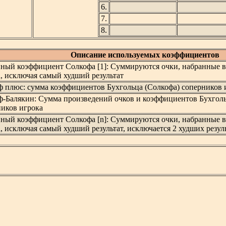
6.
7.
8.
Описание используемых коэффициентов
нный коэффициент Солкофа [1]: Суммируются очки, набранные 
, исключая самый худший результат
ф плюс: сумма коэффициентов Бухгольца (Солкофа) соперников 
ф-Балякин: Cумма произведений очков и коэффициентов Бухголь
ников игрока
нный коэффициент Солкофа [n]: Суммируются очки, набранные 
, исключая самый худший результат, исключается 2 худших резуль