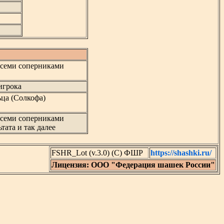
всеми соперниками
игрока
ца (Солкофа)
всеми соперниками
тата и так далее
FSHR_Lot (v.3.0) (C) ФШР
https://shashki.ru/
Лицензия: ООО "Федерация шашек России"