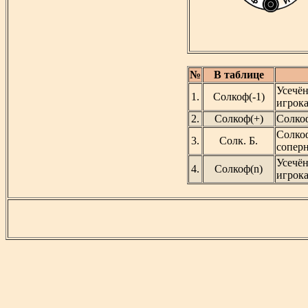
№
В таблице
Усечё
1.
Солкоф(-1)
игрока
2.
Солкоф(+)
Солко
Cолко
3.
Солк. Б.
сопер
Усечё
4.
Солкоф(n)
игрока