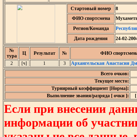
Стартовый номер
8
ФИО спортсмена
Мухаметь
Регион/Команда
Республи
Дата рождения
24-02-200
№
Ц
Результат
№
ФИО спортсмен
тура
2
[ч]
1
3
Архангельская Анастасия Д
Всего очков:
Текущее место:
Турнирный коэффициент [Норма]:
Выполнение звания/разряда [ очки ]:
[
Если при внесении данн
информации об участни
указаны не все данные,