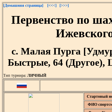
[Домашняя страница]
[<<<]
[>>>]
Первенство по ша
Ижевског
с. Малая Пурга [Удмурт
Быстрые, 64 (Другое), 
Тип турнира:
ЛИЧНЫЙ
Стартовый н
ФИО спортс