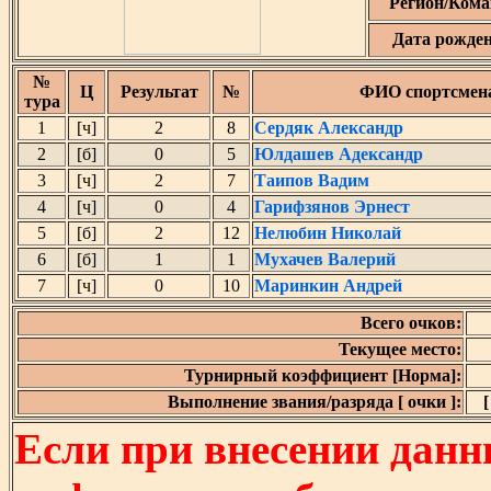
Регион/Кома
Дата рожде
№
Ц
Результат
№
ФИО спортсмен
тура
1
[ч]
2
8
Сердяк Александр
2
[б]
0
5
Юлдашев Адександр
3
[ч]
2
7
Таипов Вадим
4
[ч]
0
4
Гарифзянов Эрнест
5
[б]
2
12
Нелюбин Николай
6
[б]
1
1
Мухачев Валерий
7
[ч]
0
10
Маринкин Андрей
Всего очков:
Текущее место:
Турнирный коэффициент [Норма]:
Выполнение звания/разряда [ очки ]:
[
Если при внесении данн