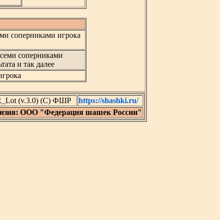
ми соперниками игрока
всеми соперниками
тата и так далее
игрока
Lot (v.3.0) (C) ФШР
https://shashki.ru/
нзия: ООО "Федерация шашек России"