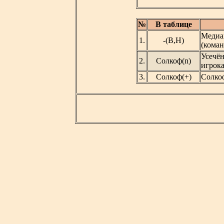
№
В таблице
Медиа
1.
-(В,Н)
(коман
Усечё
2.
Солкоф(n)
игрока
3.
Солкоф(+)
Солко