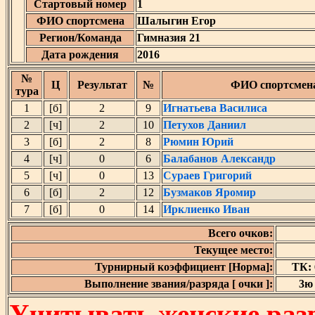
Стартовый номер
1
ФИО спортсмена
Шалыгин Егор
Регион/Команда
Гимназия 21
Дата рождения
2016
№
Ц
Результат
№
ФИО спортсмен
тура
1
[б]
2
9
Игнатьева Василиса
2
[ч]
2
10
Петухов Даниил
3
[б]
2
8
Рюмин Юрий
4
[ч]
0
6
Балабанов Александр
5
[ч]
0
13
Сураев Григорий
6
[б]
2
12
Бузмаков Яромир
7
[б]
0
14
Ирклиенко Иван
Всего очков:
Текущее место:
Турнирный коэффициент [Норма]:
ТК: 6
Выполнение звания/разряда [ очки ]:
3ю 
Учитывать женские разр