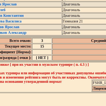
н Ярослав
Диагональ
леб
Диагональ
ов Константин
Диагональ
ева Василиса
Гимназия 21
ов Ярослав
Диагональ
иков Александр
Диагональ
Всего очков:
3
Средний 
Текущее место:
15
фициент [Норма]:
/разряда [ очки ]:
[ НЕТ ]
же [ при их участии в мужском турнире ( п. 4.3 ) ]
ках турнира или информации об участниках допущены ошибки
в и изменения рейтинга могут быть не корректны. Окончате
 на основании утвержденной нормат
FSHR_Lo
Лиценз