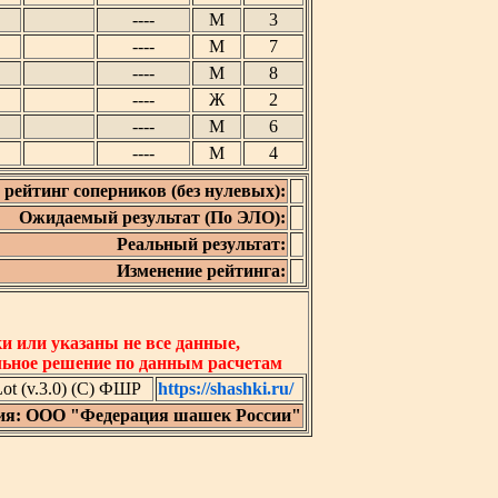
----
М
3
----
М
7
----
М
8
----
Ж
2
----
М
6
----
М
4
рейтинг соперников (без нулевых):
Ожидаемый результат (По ЭЛО):
Реальный результат:
Изменение рейтинга:
 или указаны не все данные,
льное решение по данным расчетам
t (v.3.0) (C) ФШР
https://shashki.ru/
ия: ООО "Федерация шашек России"