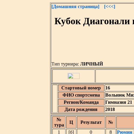
[Домашняя страница]
[<<<]
Кубок Диагонали 
Тип турнира:
ЛИЧНЫЙ
Стартовый номер
16
ФИО спортсмена
Вольнюк Ми
Регион/Команда
Гимназия 21
Дата рождения
2018
№
Ц
Результат
№
тура
1
[б]
0
8
Рюмин