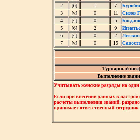
2
[б]
1
7
Буроби
3
[ч]
0
11
Сизов Г
4
[ч]
0
5
Богдан
5
[б]
2
9
Игнать
6
[ч]
0
2
Литвин
7
[ч]
0
15
Савост
Турнирный коэф
Выполнение звания
Учитывать женские разряды на один ни
Если при внесении данных в настрой
расчеты выполнения званий, разрядо
принимает ответственный сотрудник