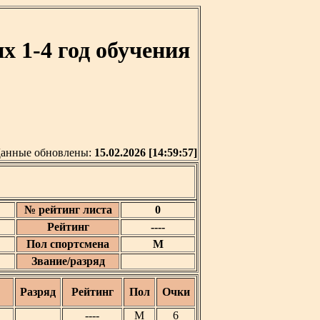
 1-4 год обучения
анные обновлены:
15.02.2026 [14:59:57]
№ рейтинг листа
0
Рейтинг
----
Пол спортсмена
М
Звание/разряд
Разряд
Рейтинг
Пол
Очки
----
М
6