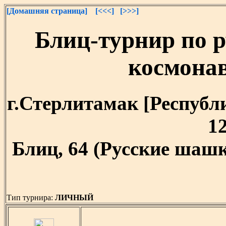
[Домашняя страница]
[<<<]
[>>>]
Блиц-турнир по 
космона
г.Стерлитамак [Республи
12
Блиц, 64 (Русские шашк
Тип турнира:
ЛИЧНЫЙ