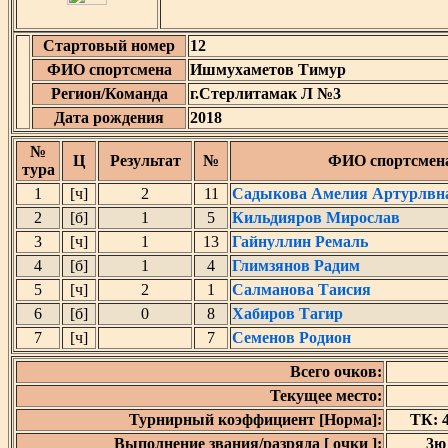
Стартовый номер
12
ФИО спортсмена
Ишмухаметов Тимур
Регион/Команда
г.Стерлитамак Л №3
Дата рождения
2018
№
Ц
Результат
№
ФИО спортсмен
тура
1
[ч]
2
11
Садыкова Амелия Артурлвн
2
[б]
1
5
Кильдияров Мирослав
3
[ч]
1
13
Гайнуллин Ремаль
4
[б]
1
4
Глимзянов Радим
5
[ч]
2
1
Салманова Таисия
6
[б]
0
8
Хабиров Тагир
7
[ч]
7
Семенов Родион
Всего очков:
Текущее место:
Турнирный коэффициент [Норма]:
ТК: 4
Выполнение звания/разряда [ очки ]:
3ю 