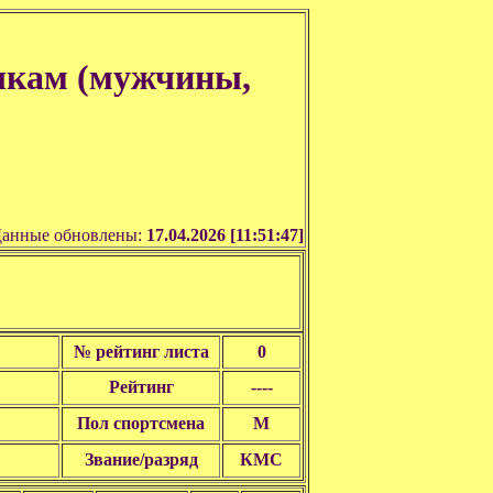
шкам (мужчины,
анные обновлены:
17.04.2026 [11:51:47]
№ рейтинг листа
0
Рейтинг
----
Пол спортсмена
М
Звание/разряд
КМС