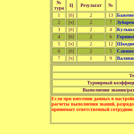
№
Ц
Результат
№
тура
1
[б]
2
13
Бажено
2
[ч]
2
7
Зубаре
3
[б]
2
4
Кульша
4
[б]
2
6
Горино
5
[ч]
2
12
Шкодин
6
[б]
2
5
Савино
7
[ч]
1
9
Валяви
Те
Турнирный коэффици
Выполнение звания/разр
Если при внесении данных в настрой
расчеты выполнения званий, разрядо
принимает ответственный сотрудник