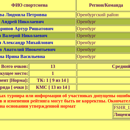
ФИО спортсмена
Регион/Команда
ва Людмила Петровна
Оренбургский район
в Андрей Николаевич
Оренбург
рипов Артур Ришатович
Оренбург
в Валерий Николаевич
Оренбург
 Александр Михайлович
Оренбург
в Анатолий Инокентьевич
Оренбург
на Ирина Васильевна
Оренбург
Всего очков:
13
Средний
кущее место:
1
ент [Норма]:
ТК: 1 [ 9 из 14 ]
яда [ очки ]:
КМС [ 13 из 14 ]
ках турнира или информации об участниках допущены ошибки
в и изменения рейтинга могут быть не корректны. Окончате
 на основании утвержденной нормат
FSHR_Lo
Лиценз