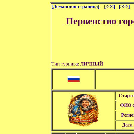
[Домашняя страница]
[<<<]
[>>>]
Первенство го
Тип турнира:
ЛИЧНЫЙ
Старт
ФИО с
Регио
Дата