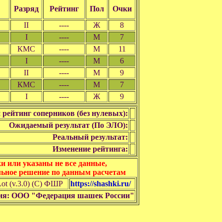
Разряд
Рейтинг
Пол
Очки
II
----
Ж
8
I
----
М
7
КМС
----
М
11
I
----
М
6
II
----
М
9
КМС
----
М
7
I
----
Ж
9
 рейтинг соперников (без нулевых):
Ожидаемый результат (По ЭЛО):
Реальный результат:
Изменение рейтинга:
 или указаны не все данные,
льное решение по данным расчетам
t (v.3.0) (C) ФШР
https://shashki.ru/
ия: ООО "Федерация шашек России"