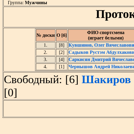
Группа:
Мужчины
Проток
ФИО спортсмена
№ доски
О [б]
(играет белыми)
1.
[8]
Кувшинов, Олег Вячеславов
2.
[2]
Садыков Рустэм Абдулхаков
3.
[4]
Саркисян Дмитрий Вячеслав
4.
[1]
Чернышов Андрей Николаев
Свободный: [6]
Шакиров 
[0]