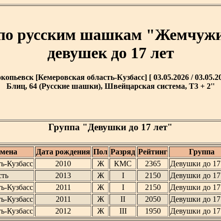
 по русским шашкам "Жемчужи
девушек до 17 лет
копьевск [Кемеровская область-Кузбасс] [ 03.05.2026 / 03.05.20
Блиц, 64 (Русские шашки), Швейцарская система, T3 + 2''
Группа "Девушки до 17 лет"
смена
Дата рождения
Пол
Разряд
Рейтинг
Группа
ь-Кузбасс
2010
Ж
КМС
2365
Девушки до 17
сть
2013
Ж
I
2150
Девушки до 17
ь-Кузбасс
2011
Ж
I
2150
Девушки до 17
ь-Кузбасс
2011
Ж
II
2050
Девушки до 17
ь-Кузбасс
2012
Ж
III
1950
Девушки до 17