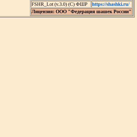
FSHR_Lot (v.3.0) (C) ФШР
https://shashki.ru/
Лицензия: ООО "Федерация шашек России"