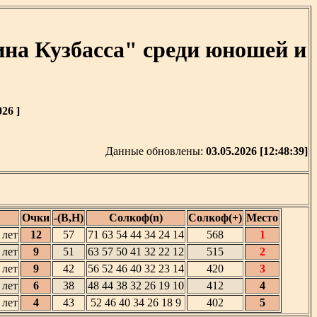
на Кузбасса" среди юношей и
26 ]
Данные обновлены:
03.05.2026 [12:48:39]
Очки
-(В,Н)
Солкоф(n)
Солкоф(+)
Место
 лет
12
57
71 63 54 44 34 24 14
568
1
 лет
9
51
63 57 50 41 32 22 12
515
2
 лет
9
42
56 52 46 40 32 23 14
420
3
 лет
6
38
48 44 38 32 26 19 10
412
4
 лет
4
43
52 46 40 34 26 18 9
402
5