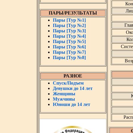
Кон
Лиц
ПАРЫ/РЕЗУЛЬТАТЫ
Пары [Тур №1]
Гла
Пары [Тур №2]
Пары [Тур №3]
Око
Пары [Тур №4]
Кол
Пары [Тур №5]
Систе
Пары [Тур №6]
Пары [Тур №7]
Пары [Тур №8]
Воз
РАЗНОЕ
Спуск/Подъем
Девушки до 14 лет
Женщины
К
Мужчины
Юноши до 14 лет
Расп