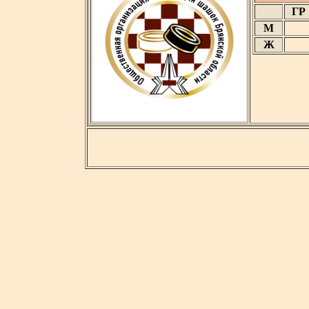
ГР
М
Ж