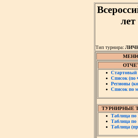
Всеросси
лет
Тип турнира:
ЛИЧ
МЕН
ОТЧЕ
Стартовый 
Список (по
Регионы (к
Список по 
ТУРНИРНЫЕ 
Таблица по
Таблица по
Таблица (пр