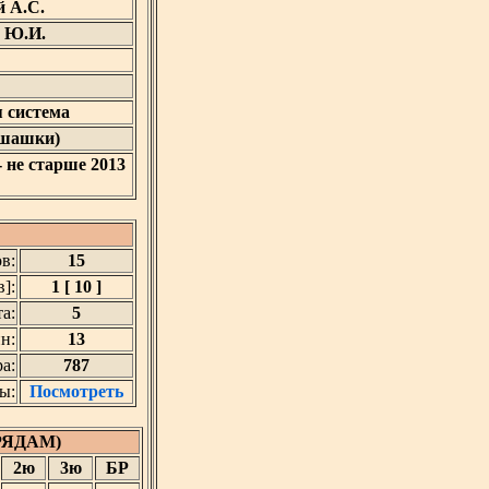
 А.С.
 Ю.И.
 система
 шашки)
- не старше 2013
в:
15
]:
1 [ 10 ]
а:
5
н:
13
а:
787
ы:
Посмотреть
РЯДАМ)
2ю
3ю
БР