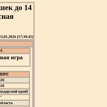
шек до 14
сная
23.05.2026 [17:39:45]
Е
А
ная игра
НИРЕ
026
026
снодарский край]
''
область