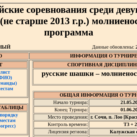
йские соревнования среди деву
 (не старше 2013 г.р.) молниено
программа
НЫЙ
Данные обновлены:
Ю
ИНФОРМАЦИЯ О ТУРНИР
Т
СПОРТИВНАЯ ДИСЦИПЛИН
лист
русские шашки – молниенос
 ФИО)
оманды)
местам
ОБЩАЯ ИНФОРМАЦИЯ О ТУР
Начало турнира:
21.05.2
ТАБЛИЦЫ
Конец Турнира:
01.06.2
 порядку
Место проведения:
г. Сочи, п. Лоо [Кра
 местам
Контроль времени:
T3 + 2
огресс)
Лицензия региона:
Калужская 