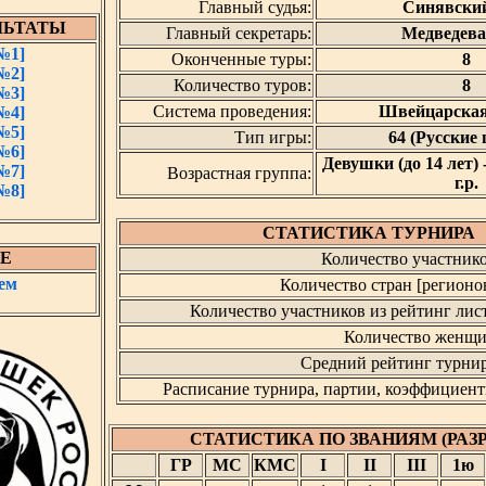
Главный судья:
Синявский
ЛЬТАТЫ
Главный секретарь:
Медведева
№1]
Оконченные туры:
8
№2]
Количество туров:
8
№3]
Система проведения:
Швейцарская
№4]
№5]
Тип игры:
64 (Русские
№6]
Девушки (до 14 лет) 
№7]
Возрастная группа:
г.р.
№8]
СТАТИСТИКА ТУРНИРА
Е
Количество участнико
ем
Количество стран [регионов
Количество участников из рейтинг лист
Количество женщи
Средний рейтинг турнир
Расписание турнира, партии, коэффициент
СТАТИСТИКА ПО ЗВАНИЯМ (РАЗ
ГР
МС
КМС
I
II
III
1ю