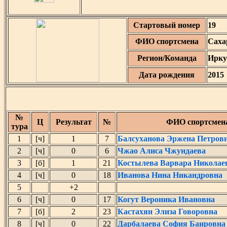
Стартовый номер
19
ФИО спортсмена
Саха
Регион/Команда
Ирку
Дата рождения
2015
№
Ц
Результат
№
ФИО спортсмен
тура
1
[ч]
1
7
Балсуханова Эржена Петров
2
[ч]
0
6
Чжао Алиса Чжундаева
3
[б]
1
21
Костылева Варвара Николае
4
[ч]
0
18
Иванова Нина Никандровна
5
+2
6
[ч]
0
17
Когут Вероника Ивановна
7
[б]
2
23
Кастахян Элиза Говоровна
8
[ч]
0
22
Дарбалаева София Баировна