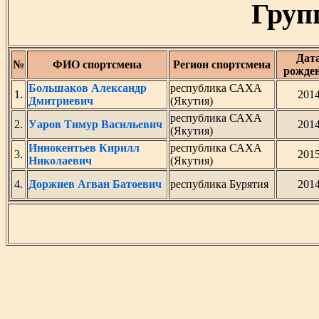
Груп
Дат
№
ФИО спортсмена
Регион спортсмена
рожде
Большаков Александр
республика САХА
1.
201
Дмитриевич
(Якутия)
республика САХА
2.
Уаров Тимур Васильевич
201
(Якутия)
Иннокентьев Кирилл
республика САХА
3.
201
Николаевич
(Якутия)
4.
Доржиев Агван Батоевич
республика Бурятия
201