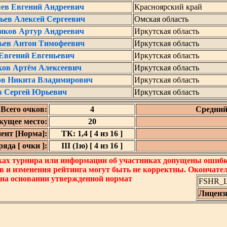
яев Евгений Андреевич
Красноярский край
ьев Алексей Сергеевич
Омская область
иков Артур Андреевич
Иркутская область
ьев Антон Тимофеевич
Иркутская область
Евгений Евгеньевич
Иркутская область
ков Артём Алексеевич
Иркутская область
в Никита Владимирович
Иркутская область
в Сергей Юрьевич
Иркутская область
Всего очков:
4
Средний
кущее место:
20
ент [Норма]:
ТК: 1,4 [ 4 из 16 ]
яда [ очки ]:
III (1ю) [ 4 из 16 ]
ках турнира или информации об участниках допущены ошибки
в и изменения рейтинга могут быть не корректны. Окончате
 на основании утвержденной нормат
FSHR_Lo
Лиценз