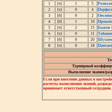
1
[ч]
1
5
Развал
2
[ч]
0
4
Перфил
3
[б]
0
2
Овсянн
4
[б]
1
19
Прокоп
5
[ч]
2
15
Быков 
6
[ч]
0
11
Табана
7
[б]
0
20
Шухано
8
[ч]
0
18
Пантае
Те
Турнирный коэффици
Выполнение звания/разр
Если при внесении данных в настрой
расчеты выполнения званий, разрядо
принимает ответственный сотрудник