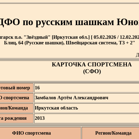
ДФО по русским шашкам Юнош
гарск п.о. "Звёздный" [Иркутская обл.] [ 05.02.2026 / 12.02.202
Блиц, 64 (Русские шашки), Швейцарская система, T3 + 2''
Д
КАРТОЧКА СПОРТСМЕНА
(СФО)
ртовый номер
16
 спортсмена
Замбалов Артём Александрович
ион/Команда
Иркутская область
та рождения
2013
ФИО спортсмена
Регион/Команда