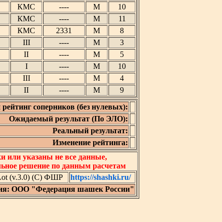
КМС
----
М
10
КМС
----
М
11
КМС
2331
М
8
III
----
М
3
II
----
М
5
I
----
М
10
III
----
М
4
II
----
М
9
 рейтинг соперников (без нулевых):
Ожидаемый результат (По ЭЛО):
Реальный результат:
Изменение рейтинга:
 или указаны не все данные,
льное решение по данным расчетам
t (v.3.0) (C) ФШР
https://shashki.ru/
ия: ООО "Федерация шашек России"