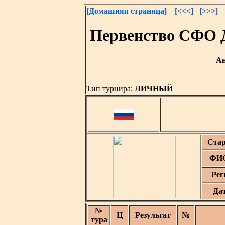
[Домашняя страница]
[<<<]
[>>>]
Первенство СФО 
Ан
Тип турнира:
ЛИЧНЫЙ
Ста
ФИО
Рег
Да
№
Ц
Результат
№
тура