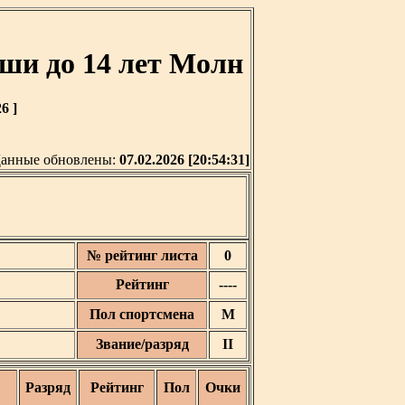
и до 14 лет Молн
6 ]
анные обновлены:
07.02.2026 [20:54:31]
№ рейтинг листа
0
Рейтинг
----
Пол спортсмена
М
Звание/разряд
II
Разряд
Рейтинг
Пол
Очки